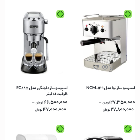
اسپرسو ساز نوا مدل NCM-149
اسپرسوساز دلونگی مدل EC885
ظرفیت ۱.۱ لیتر
46,500,000
27,350,000
–
–
تومان
تومان
47,000,000
27,800,000
تومان
تومان