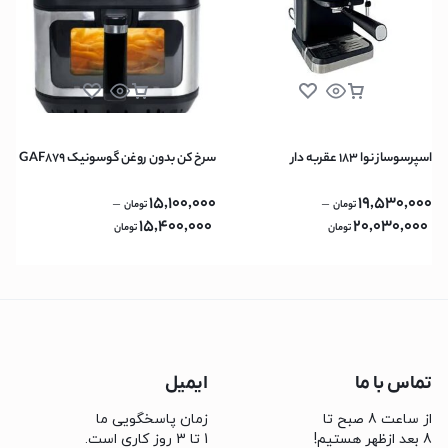
اسپرسوساز نوا 183 عقربه دار
سرخ کن بدون روغن گوسونیک GAF879
15,100,000
19,530,000
–
–
تومان
تومان
15,400,000
20,030,000
تومان
تومان
تماس با ما
ایمیل
از ساعت 8 صبح تا
زمان پاسخگویی ما
8 بعد ازظهر هستیم!
1 تا 3 روز کاری است.