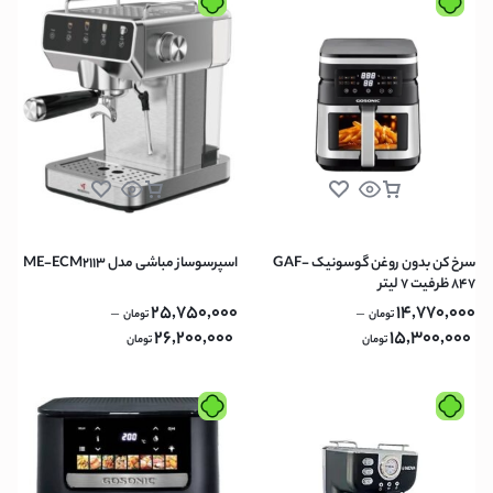
سرخ کن بدون روغن گوسونیک GAF-
اسپرسوساز مباشی مدل ME-ECM2113
847 ظرفیت ۷ لیتر
25,750,000
14,770,000
–
–
تومان
تومان
26,200,000
15,300,000
تومان
تومان