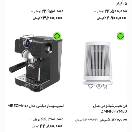
۱.۵ لیتر
22,950,000
24,500,000
–
–
تومان
تومان
23,200,000
24,900,000
تومان
تومان
فن هیتر شیائومی مدل
اسپرسوساز مباشی مدل ME ECM2108
ZMNFJ01YMEU
44,300,000
5,820,000
–
6,423,719
تومان
تومان
تومان
44,800,000
تومان