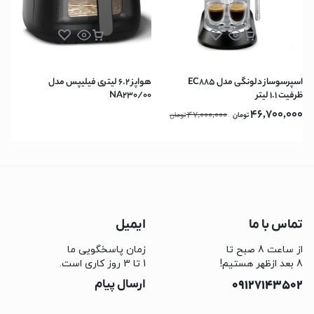
اسپرسوساز دلونگی مدل EC885
هواپز 6.2 لیتری فیلیپس مدل
ظرفیت ۱.۱ لیتر
NA230/00
46,700,000
47,000,000
تومان
تومان
تماس با ما
ایمیل
از ساعت 8 صبح تا
زمان پاسخگویی ما
8 بعد ازظهر هستیم!
1 تا 3 روز کاری است.
09127143502
ارسال پیام