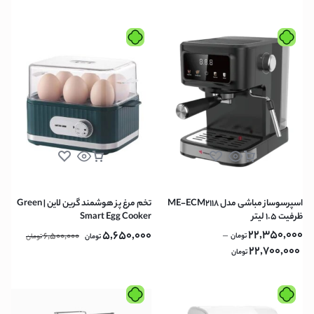
اسپرسوساز مباشی مدل ME-ECM2118
تخم مرغ پز هوشمند گرین لاین | Green
ظرفیت ۱.۵ لیتر
Smart Egg Cooker
22,350,000
5,650,000
6,500,000
–
تومان
تومان
تومان
22,700,000
تومان