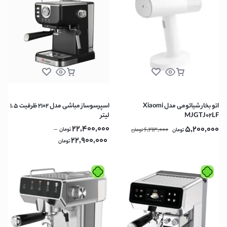
اتو بخار شیائومی مدل Xiaomi
اسپرسوساز مباشی مدل 2102 ظرفیت ۱.۵
MJGTJ02LF
لیتر
22,400,000
5,200,000
–
6,213,000
تومان
تومان
تومان
22,900,000
تومان