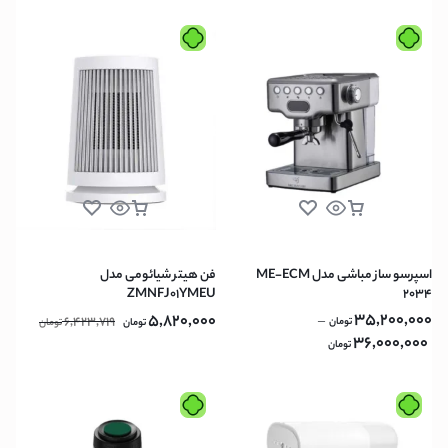
اسپرسو ساز مباشی مدل ME-ECM
فن هیتر شیائومی مدل
ZMNFJ01YMEU
2034
35,200,000
5,820,000
6,423,719
–
تومان
تومان
تومان
36,000,000
تومان