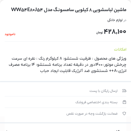
ماشین لباسشویی 8 کیلویی سامسونگ مدل WW54E80J54
در
لوازم خانگی
428,100
تومان
ناموجود
امکانات
ویژگی های محصول : ظرفیت شستشو: ۸ کیلوگرم رنگ : نقره ای سرعت
چرخش موتور: ۱۴۰۰ دور در دقیقه تعداد برنامه شستشو: ۱۴ برنامه مصرف
انرژی: A ++ شستشوی ضد آلرژیک قابلیت ایجاد حباب
ارسال رایگان با پست
بسته بندی اختصاصی فروشک
ضمانت بازگشت وجه در صورت نقص