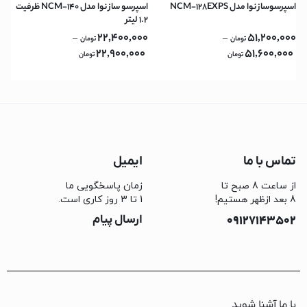
اسپرسوساز نوا مدل NCM-128EXPS
اسپرسو ساز نوا مدل NCM-140 ظرفیت
۱.۲ لیتر
22,400,000
51,200,000
–
–
تومان
تومان
22,900,000
51,600,000
تومان
تومان
تماس با ما
ایمیل
از ساعت 8 صبح تا
زمان پاسخگویی ما
8 بعد ازظهر هستیم!
1 تا 3 روز کاری است.
09127143502
ارسال پیام
با ما آشنا شوید