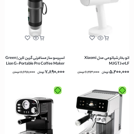
اتو بخار شیائومی مدل Xiaomi
اسپرسو ساز مسافرتی گرین لاین | Green
Lion G-Portable Pro Coffee Maker
MJGTJ02LF
60ml – Black
7,890,000
5,200,000
8,698,000
6,213,000
تومان
تومان
تومان
تومان