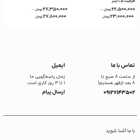
ظرفیت ۱.۵ لیتر
27,350,000
22,500,000
–
–
تومان
تومان
27,800,000
23,000,000
تومان
تومان
تماس با ما
ایمیل
از ساعت 8 صبح تا
زمان پاسخگویی ما
8 بعد ازظهر هستیم!
1 تا 3 روز کاری است.
09127143502
ارسال پیام
با ما آشنا شوید