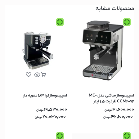
محصولات مشابه
اسپرسوساز مباشی مدل ME-
اسپرسوساز نوا 183 عقربه دار
CCM2072 ظرفیت ۱.۵ لیتر
19,530,000
41,600,000
–
–
تومان
تومان
20,030,000
42,100,000
تومان
تومان