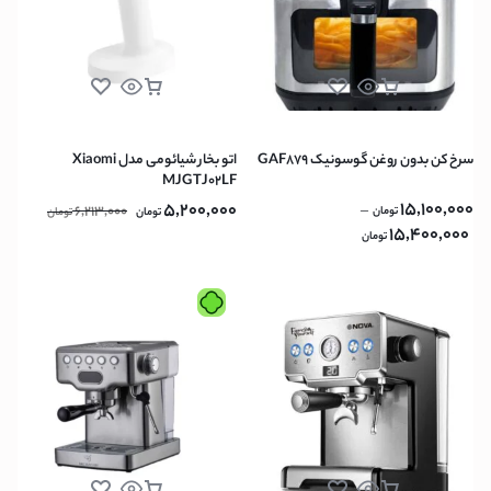
سرخ کن بدون روغن گوسونیک GAF879
اتو بخار شیائومی مدل Xiaomi
MJGTJ02LF
15,100,000
5,200,000
6,213,000
–
تومان
تومان
تومان
15,400,000
تومان