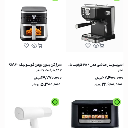
اسپرسوساز مباشی مدل 2102 ظرفیت ۱.۵
سرخ کن بدون روغن گوسونیک GAF-
لیتر
847 ظرفیت ۷ لیتر
14,770,000
22,400,000
–
–
تومان
تومان
15,300,000
22,900,000
تومان
تومان