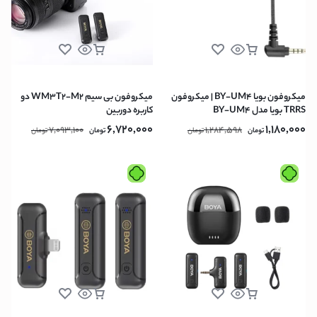
میکروفون بویا BY-UM4 | میکروفون
میکروفون بی سیم WM3T2-M2 دو
TRRS بویا مدل BY-UM4
کاربره دوربین
6,720,000
1,180,000
7,093,100
1,284,598
تومان
تومان
تومان
تومان