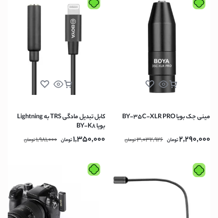
مینی جک بویا BY-35C-XLR PRO
کابل تبدیل مادگی TRS به Lightning
بویا BY-K8
1,350,000
2,290,000
1,981,000
3,032,926
تومان
تومان
تومان
تومان