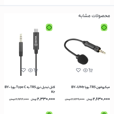
محصولات مشابه
میکروفون TRS بویا BY-UM2
کابل تبدیل نری TRS به Type C بویا BY-
K2
2,330,000
2,630,000
2,944,000
2,739,000
تومان
تومان
تومان
تومان