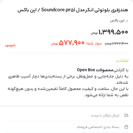
هندزفری بلوتوثی انکر مدل Soundcore p25i / اپن باکس
در
اپن باکس
1,399,500
تومان
577,900
1,977,400
سود شما:
تومان
تومان
ناموجود
امکانات
با گارانتی
محصولات Open Box
به دلیل جابه‌جایی و حمل‌ونقل، برخی از بسته‌بندی‌ها دچار آسیب ظاهری
شده‌اند.
با این حال، سلامت و کیفیت محصول کاملاً تضمین‌شده و بدون هیچ‌گونه
نقص به شما ارائه می‌شود.
ارسال رایگان با پست
بسته بندی اختصاصی فروشک