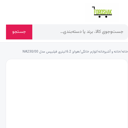
جستجو
خانه
/
خانه و آشپزخانه
/
لوازم خانگی
/
هواپز 6.2 لیتری فیلیپس مدل NA230/00