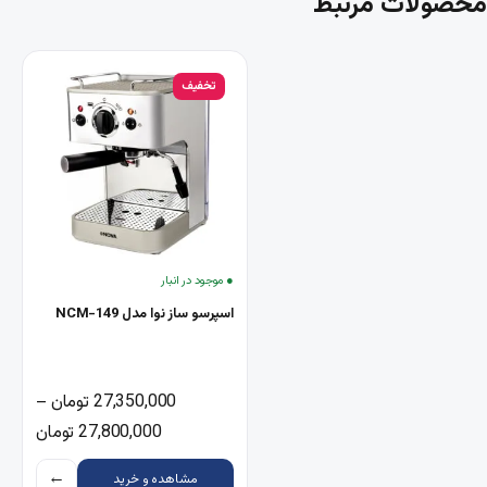
محصولات مرتبط
تخفیف
● موجود در انبار
اسپرسو ساز نوا مدل NCM-149
27,350,000
تومان
–
محدوده قیمت: ,000
27,800,000
تومان
←
مشاهده و خرید