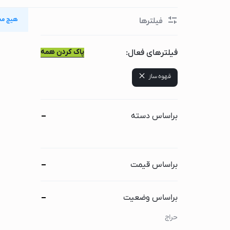
گوشی سامسونگ
هیچ مح
فیلترها
گوشی شیائومی
لوازم جانبی لپ تاپ و کا
پاک کردن همه
فیلترهای فعال:
لپ تاپ
قهوه ساز
لپ تاپ لنوو
لپ تاپ اپل(مک بوک
لپ تاپ ایسوس
براساس دسته
لپ تاپ ایسر
لپ تاپ اچ پی
لپ تاپ ام اس آی
براساس قیمت
لپ تاپ دل
کامپیوتر اپل(آی مک)
براساس وضعیت
مانیتور
حراج