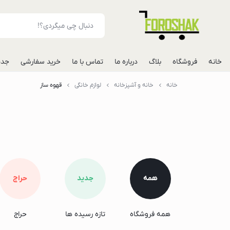
خانه
فروشگاه
بلاگ
درباره ما
تماس با ما
خرید سفارشی
جدی
خانه
خانه و آشپزخانه
لوازم خانگی
قهوه ساز
لوازم جانبی موبایل
شارژر فندکی خودرو
مونوپاد
پاوربانک
گوشی
گوشی گوگل پیکس
همه
جدید
حراج
گوشی هواوی
گوشی موتورولا
همه فروشگاه
تازه رسیده ها
حراج
گوشی اپل