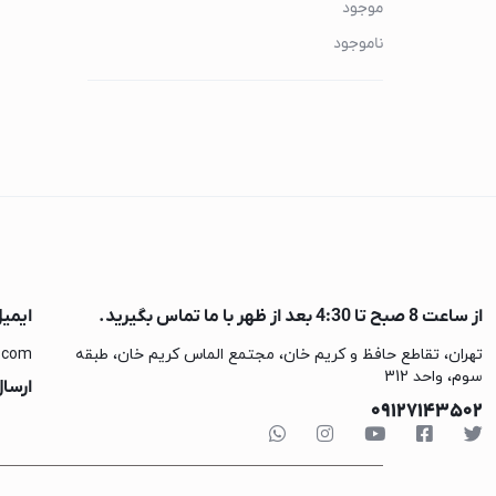
هندزفری
موجود
ایرپاد
ناموجود
هدفون و هدست
لوازم جانبی هندزفری
ساعت هوشمند
اپل واچ
کتری برقی
کتری برقی گوسونی
کتری برقی کنوود
از ساعت 8 صبح تا 4:30 بعد از ظهر با ما تماس بگیرید.
ایمی
کتری برقی فیلیپس
تهران، تقاطع حافظ و کریم خان، مجتمع الماس کریم خان، طبقه
.com
کتری برقی شیائومی
سوم، واحد 312
ارسال
09127143502
کتری برقی بوش
چای ساز
چای ساز گوسونیک