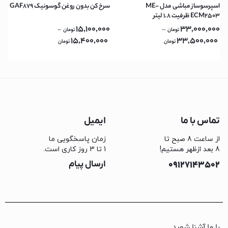
اسپرسوساز مباشی مدل ME-
سرخ کن بدون روغن گوسونیک GAF879
ECM2503 ظرفیت ۱.۸ لیتر
15,100,000
33,000,000
–
–
تومان
تومان
15,400,000
33,500,000
تومان
تومان
تماس با ما
ایمیل
از ساعت 8 صبح تا
زمان پاسخگویی ما
8 بعد ازظهر هستیم!
1 تا 3 روز کاری است.
09127143502
ارسال پیام
با ما آشنا شوید