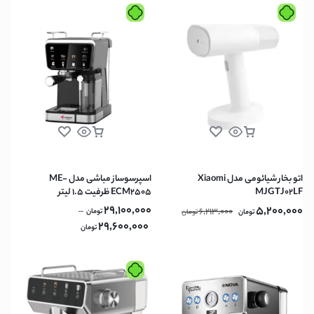
اتو بخار شیائومی مدل Xiaomi
اسپرسوساز مباشی مدل ME-
MJGTJ02LF
ECM2505 ظرفیت ۱.۵ لیتر
29,100,000
5,200,000
–
6,213,000
تومان
تومان
تومان
29,600,000
تومان