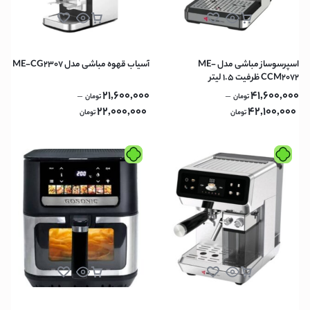
اسپرسوساز مباشی مدل ME-
آسیاب قهوه مباشی مدل ME-CG2307
CCM2072 ظرفیت ۱.۵ لیتر
21,600,000
41,600,000
–
–
تومان
تومان
22,000,000
42,100,000
تومان
تومان