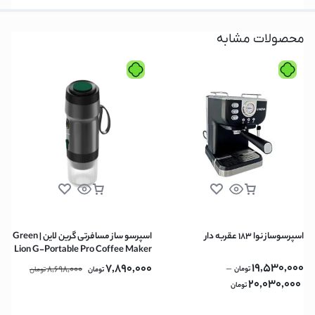
محصولات مشابه
اسپرسوساز نوا 183 عقربه دار
اسپرسو ساز مسافرتی گرین لاین | Green
Lion G-Portable Pro Coffee Maker
60ml – Black
19,530,000
7,890,000
8,698,000
–
تومان
تومان
تومان
20,030,000
تومان