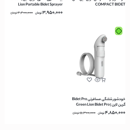
Lion Portable Bidet Sprayer
COMPACT BIDET
450mAh
3,950,000
4,400,000
تومان
تومان
خودشور شلنگی مسافرتی Bidet Pro
گرین لاین | Green Lion Bidet Pro
Portable Bidet 5.55W
4,850,000
5,300,000
تومان
تومان