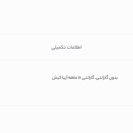
سامسونگ
بوش
ل جی
اطلاعات تکمیلی
بدون گارانتی, گارانتی 18 ماهه آریا کیش