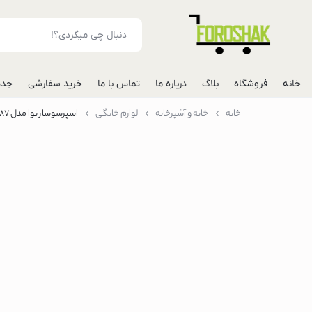
خانه
فروشگاه
بلاگ
درباره ما
تماس با ما
خرید سفارشی
جدی
خانه
خانه و آشپزخانه
لوازم خانگی
اسپرسوساز نوا مدل NCM-187 تمام استیل 25 بار
لوازم جانبی موبایل
شارژر فندکی خودرو
مونوپاد
پاوربانک
گوشی
گوشی گوگل پیکس
گوشی هواوی
گوشی موتورولا
گوشی اپل