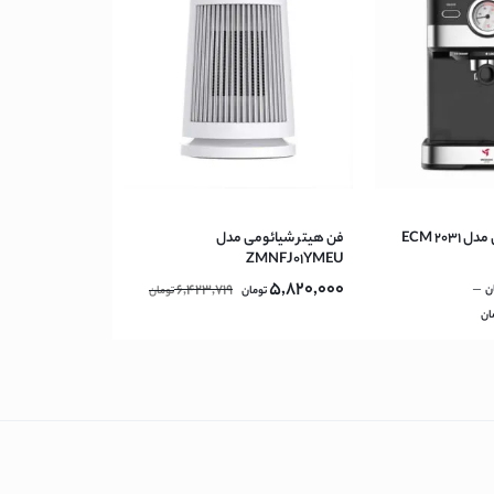
ECM 203
فن هیتر شیائومی مدل
ZMNFJ01YMEU
5,820,000
6,423,719
–
ن
تومان
تومان
ان