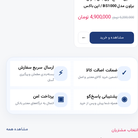
براون مدل BS1000 / اپن باکس
قیمت اصلی 5,200,000 تومان بود.
قیمت فعلی 4,900,000 تومان است.
4,900,000
تومان
5,200,000
تومان
←
مشاهده و خرید
ارسال سریع سفارش
ضمانت اصالت کالا
⚡
✓
بسته‌بندی مطمئن و پیگیری
تضمین خرید کالای معتبر و اصل
آسان
پشتیبانی پاسخ‌گو
پرداخت امن
▣
◉
همراه شما پیش و پس از خرید
اتصال به درگاه‌های معتبر بانکی
مشاهده همه
انتخاب مشتریان