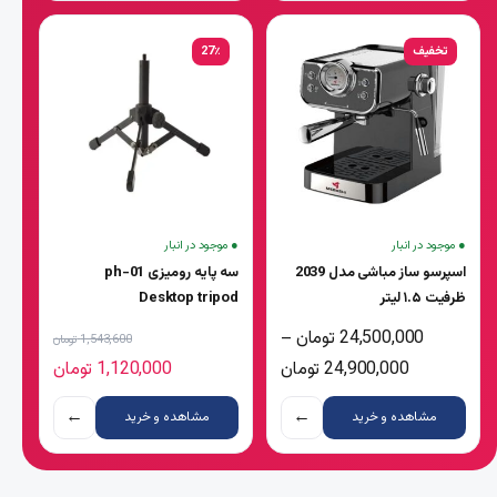
تخفیف
27٪
● موجود در انبار
● موجود در انبار
اسپرسو ساز مباشی مدل 2039
سه پایه رومیزی ph-01
ظرفیت ۱.۵ لیتر
Desktop tripod
قیمت اصلی 1,543,600 
24,500,000
تومان
–
1,543,600
تومان
محدوده قیمت: 24,500,000 تومان تا 24,900,000 تومان
قیمت فعلی 1,120,000 
24,900,000
تومان
1,120,000
تومان
←
←
مشاهده و خرید
مشاهده و خرید