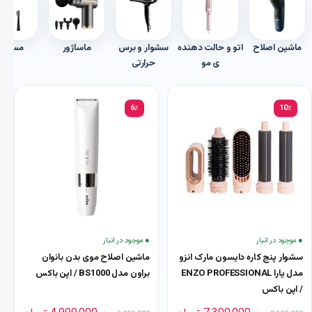
ماشین اصلاح
اتو و حالت دهنده
سشوار و برس
ماساژور
مسواک
ی مو
حرارتی
6٪
10٪
● موجود در انبار
● موجود در انبار
سشوار پنج کاره دایسون مارک انزو
ماشین اصلاح موی بدن بانوان
مدل یارا ENZO PROFESSIONAL
براون مدل BS1000 / اپن باکس
/ اپن باکس