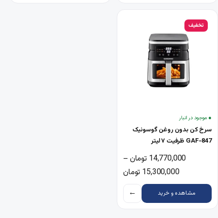
تخفیف
● موجود در انبار
سرخ کن بدون روغن گوسونیک
GAF-847 ظرفیت ۷ لیتر
14,770,000
تومان
–
محدوده قیمت: 14,770,000 تومان تا 15,300,000 تومان
15,300,000
تومان
←
مشاهده و خرید