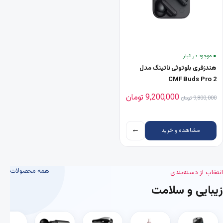
● موجود در انبار
هندزفری بلوتوثی ناتینگ مدل
CMF Buds Pro 2
قیمت اصلی 9,800,000 تومان بود.
قیمت فعلی 9,200,000 تومان است.
9,200,000
تومان
9,800,000
تومان
←
مشاهده و خرید
همه محصولات
انتخاب از دسته‌بندی
زیبایی و سلامت