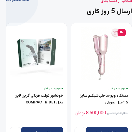
انتخاب از دسته‌بندی
ارسال 5 روز کاری
8٪
● موجود در انبار
● موجود در انبار
دستگاه ویو ساحلی شیگلم سایز
خودشور توالت فرنگی گرین لاین
۲۵ میل صورتی
مدل COMPACT BIDET
قیمت اصلی 9,200,000 تومان بود.
قیمت فعلی 8,500,000 تومان است.
8,500,000
تومان
9,200,000
تومان