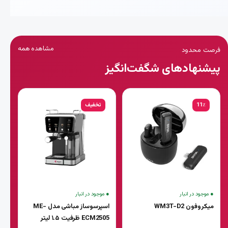
مشاهده همه
فرصت محدود
پیشنهادهای شگفت‌انگیز
11٪
تخفیف
● موجود در انبار
● موجود در انبار
میکروفون WM3T-D2
اسپرسوساز مباشی مدل ME-
ECM2505 ظرفیت ۱.۵ لیتر