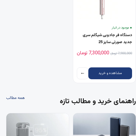
● موجود در انبار
دستگاه فر جادویی شیگلم سری
جدید صورتی سایز 25
قیمت اصلی 7,900,000 تومان بود.
قیمت فعلی 7,300,000 تومان است.
7,300,000
تومان
7,900,000
تومان
←
مشاهده و خرید
همه مطالب
راهنمای خرید و مطالب تازه