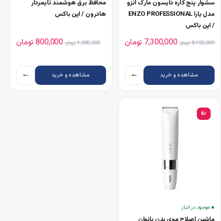
سشوار پنج کاره دایسون مارک انزو
محافظ برق هوشمند تایمردار
مدل یارا ENZO PROFESSIONAL
هادرون / اپن باکس
/ اپن باکس
قیمت اصلی 8,100,000 تومان بود.
قیمت فعلی 7,300,000 تومان است.
قیمت اصلی 1,000,000 تومان بود.
قیمت فعلی 000
7,300,000
تومان
800,000
تومان
8,100,000
تومان
1,000,000
تومان
←
←
مشاهده و خرید
مشاهده و خرید
6٪
● موجود در انبار
ماشین اصلاح موی بدن بانوان