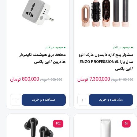
● موجود در انبار
● موجود در انبار
سشوار پنج کاره دایسون مارک انزو
محافظ برق هوشمند تایمردار
مدل یارا ENZO PROFESSIONAL
هادرون / اپن باکس
/ اپن باکس
قیمت اصلی 8,100,000 تومان بود.
قیمت فعلی 7,300,000 تومان است.
قیمت اصلی 1,000,000 تومان بود.
قیمت فعلی 000
7,300,000
تومان
800,000
تومان
8,100,000
تومان
1,000,000
تومان
←
←
مشاهده و خرید
مشاهده و خرید
10٪
6٪