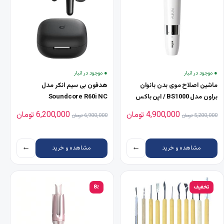
● موجود در انبار
● موجود در انبار
ماشین اصلاح موی بدن بانوان
هدفون بی سیم انکر مدل
براون مدل BS1000 / اپن باکس
Soundcore R60i NC
قیمت اصلی 5,200,000 تومان بود.
قیمت فعلی 4,900,000 تومان است.
قیمت اصلی 6,900,000 تومان بود.
قیمت فعلی ,000
4,900,000
تومان
6,200,000
تومان
5,200,000
تومان
6,900,000
تومان
←
←
مشاهده و خرید
مشاهده و خرید
تخفیف
8٪