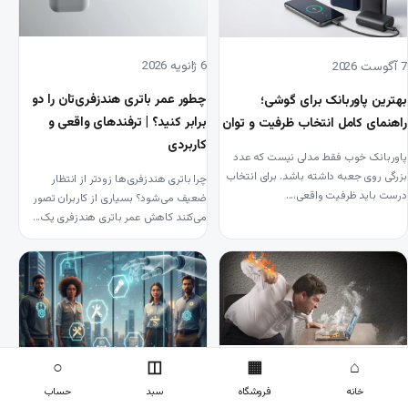
6 ژانویه 2026
7 آگوست 2026
چطور عمر باتری هندزفری‌تان را دو
بهترین پاوربانک برای گوشی؛
برابر کنید؟ | ترفندهای واقعی و
راهنمای کامل انتخاب ظرفیت و توان
کاربردی
پاوربانک خوب فقط مدلی نیست که عدد
بزرگی روی جعبه داشته باشد. برای انتخاب
چرا باتری هندزفری‌ها زودتر از انتظار
درست باید ظرفیت واقعی،…
ضعیف می‌شود؟ بسیاری از کاربران تصور
می‌کنند کاهش عمر باتری هندزفری یک…
○
◫
▦
⌂
2 ژانویه 2026
30 دسامبر 2025
خانه
فروشگاه
سبد
حساب