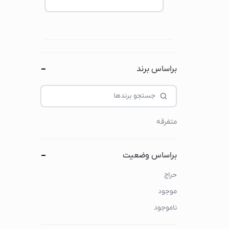
هندزفری
ایرپاد
هدفون و هدست
لوازم جانبی هندزفری
ساعت هوشمند
براساس برند
اپل واچ
کتری برقی
متفرقه
کتری برقی گوسونی
کتری برقی کنوود
براساس وضعیت
کتری برقی فیلیپس
کتری برقی شیائومی
حراج
کتری برقی بوش
موجود
چای ساز
ناموجود
چای ساز گوسونیک