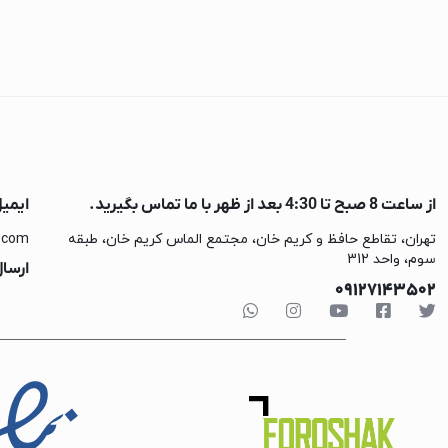
چای ساز میگل
چای ساز فیلیپس
چای ساز بوش
محافظ، پریز، کلید و چن
مایکروویو
مایکروویو پاناسونی
از ساعت 8 صبح تا 4:30 بعد از ظهر با ما تماس بگیرید.
ایمی
مایکروویو هایسنس
تهران، تقاطع حافظ و کریم خان، مجتمع الماس کریم خان، طبقه
.com
مایکروویو سامسون
سوم، واحد 312
ارسال
مایکروویو ال جی
09127143502
مایکروویو اسنوا
ماشین لباسشویی
ماشین لباسشویی 
ماشین لباسشویی 
ماشین لباسشویی ا