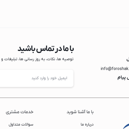
دراهی برق
با ما در تماس باشید
ک
ل
توصیه ها، نکات، به روز رسانی ها، تبلیغات و مو
info@foroshak
گ
 پیام
سامسونگ
با ما آشنا شوید
خدمات مشتری
بوش
ل جی
درباره ما
سوالات متداول