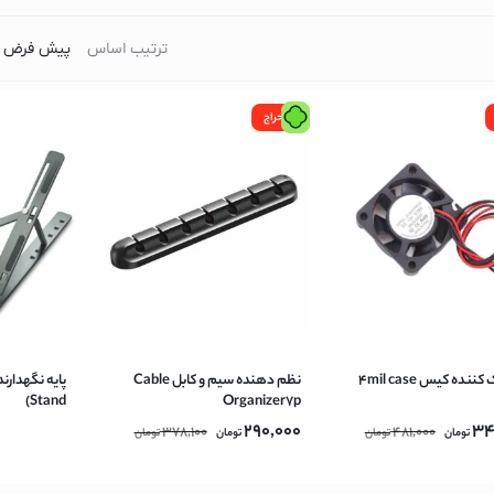
ترتیب اساس
میپوتر
حراج
)
فن خنک کننده کیس 4mil case
نظم دهنده سیم و کابل Cable
Stand)
Organizer7p
290,000
34
378,100
481,000
تومان
تومان
تومان
تومان