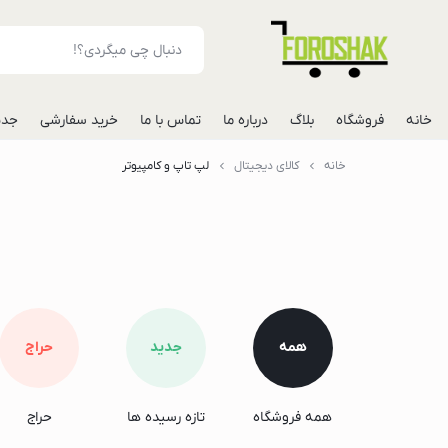
خانه
فروشگاه
بلاگ
درباره ما
تماس با ما
خرید سفارشی
جدی
خانه
کالای دیجیتال
لپ تاپ و کامپیوتر
لوازم جانبی موبایل
شارژر فندکی خودرو
مونوپاد
پاوربانک
گوشی
گوشی گوگل پیکس
همه
جدید
حراج
گوشی هواوی
گوشی موتورولا
همه فروشگاه
تازه رسیده ها
حراج
گوشی اپل