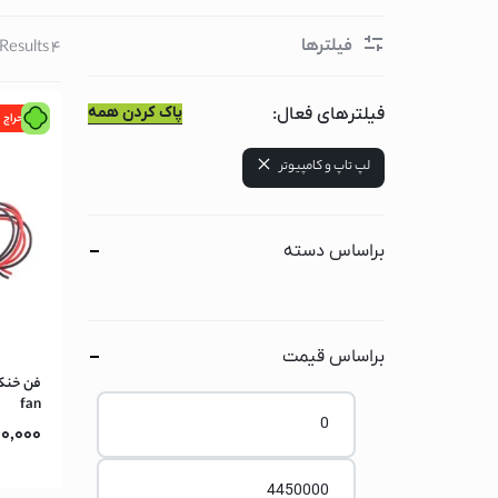
گوشی سامسونگ
فیلترها
4 Results
گوشی شیائومی
لوازم جانبی لپ تاپ و کا
پاک کردن همه
فیلترهای فعال:
حراج
لپ تاپ
لپ تاپ و کامپیوتر
لپ تاپ لنوو
لپ تاپ اپل(مک بوک
لپ تاپ ایسوس
براساس دسته
لپ تاپ ایسر
لپ تاپ اچ پی
لپ تاپ ام اس آی
براساس قیمت
لپ تاپ دل
fan
کامپیوتر اپل(آی مک)
0,000
مانیتور