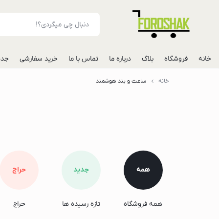
خانه
فروشگاه
بلاگ
درباره ما
تماس با ما
خرید سفارشی
جدی
خانه
ساعت و بند هوشمند
لوازم جانبی موبایل
شارژر فندکی خودرو
مونوپاد
پاوربانک
گوشی
گوشی گوگل پیکس
همه
جدید
حراج
گوشی هواوی
گوشی موتورولا
همه فروشگاه
تازه رسیده ها
حراج
گوشی اپل