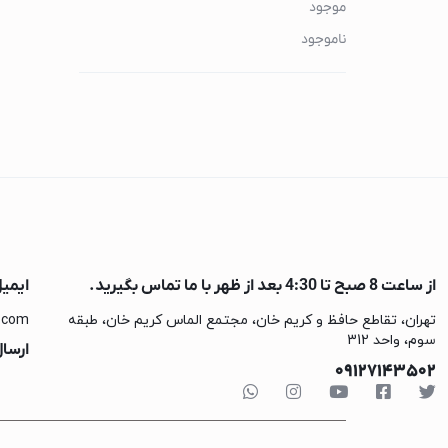
هندزفری
موجود
ایرپاد
ناموجود
هدفون و هدست
لوازم جانبی هندزفری
ساعت هوشمند
اپل واچ
کتری برقی
کتری برقی گوسونی
کتری برقی کنوود
از ساعت 8 صبح تا 4:30 بعد از ظهر با ما تماس بگیرید.
ایمی
کتری برقی فیلیپس
تهران، تقاطع حافظ و کریم خان، مجتمع الماس کریم خان، طبقه
.com
کتری برقی شیائومی
سوم، واحد 312
ارسال
09127143502
کتری برقی بوش
چای ساز
چای ساز گوسونیک