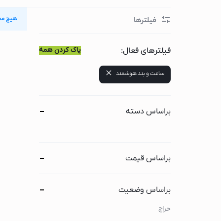
گوشی سامسونگ
هیچ مح
فیلترها
گوشی شیائومی
لوازم جانبی لپ تاپ و کا
پاک کردن همه
فیلترهای فعال:
لپ تاپ
ساعت و بند هوشمند
لپ تاپ لنوو
لپ تاپ اپل(مک بوک
لپ تاپ ایسوس
براساس دسته
لپ تاپ ایسر
لپ تاپ اچ پی
لپ تاپ ام اس آی
براساس قیمت
لپ تاپ دل
کامپیوتر اپل(آی مک)
براساس وضعیت
مانیتور
حراج