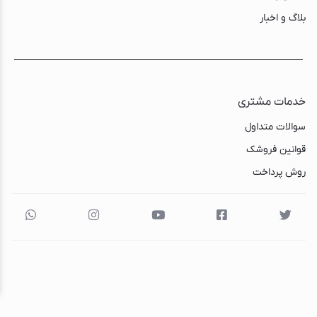
Kokola
LIZZE
Mebashi
NAMTO
Nova
Philips
SHEGLAM
Soloffer
Stanley
telesin
vivarex
Xiaomi
Yesido
متفرقه