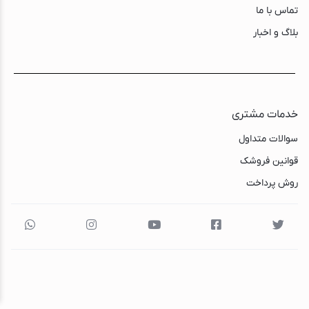
Nova
Philips
SHEGLAM
Soloffer
Stanley
telesin
vivarex
Xiaomi
Yesido
متفرقه