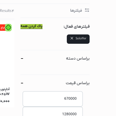
گوشی سامسونگ
فیلترها
4 Results
گوشی شیائومی
لوازم جانبی لپ تاپ و کا
پاک کردن همه
فیلترهای فعال:
حراج
لپ تاپ
Soloffer
لپ تاپ لنوو
لپ تاپ اپل(مک بوک
لپ تاپ ایسوس
براساس دسته
لپ تاپ ایسر
لپ تاپ اچ پی
لپ تاپ ام اس آی
براساس قیمت
لپ تاپ دل
60 45W
کامپیوتر اپل(آی مک)
0,000
مانیتور