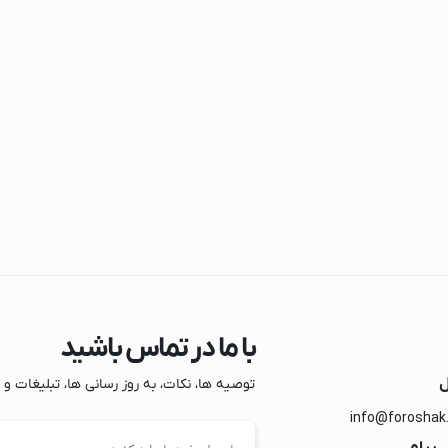
دراهی برق
ک
گ
با ما در تماس باشید
سامسونگ
ل
توصیه ها، نکات، به روز رسانی ها، تبلیغات و مو
بوش
info@foroshak
ل جی
 پیام