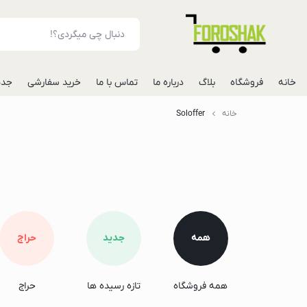
خانه
فروشگاه
بلاگ
درباره ما
تماس با ما
خرید سفارشی
جدی
خانه
Soloffer
لوازم جانبی موبایل
شارژر فندکی خودرو
مونوپاد
پاوربانک
گوشی
گوشی گوگل پیکس
همه
جدید
حراج
گوشی هواوی
گوشی موتورولا
همه فروشگاه
تازه رسیده ها
حراج
گوشی اپل