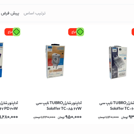
ترتیب اساس
میپوتر
حراج
حراج
)
آداپتور شارژر TUBRO تایپ سی
آداپتور شارژر TUBRO تایپ سی
67 PD 20W
Soloffer TC-85 67W
Soloffer TC-
1,280,000
950,000
93
1,230,000
1,140,000
تومان
تومان
تومان
تومان