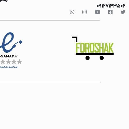
Nova
ماشین ظرفشویی
09127143502
Philips
ماشین ظرفشویی 
SHEGLAM
ماشین ظرفشویی 
Soloffer
ماشین ظرفشویی ا
Stanley
قهوه ساز
telesin
قهوه ساز فیلیپس
vivarex
قهوه ساز شیائومی
Xiaomi
قهوه ساز بوش
Yesido
جارو برقی
متفرقه
جاروبرقی گوسونیک
جاروبرقی پارس خزر
جاروبرقی فیلیپس
جاروبرقی دوو
جاروبرقی اسنوا