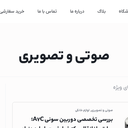
شگاه
بلاگ
درباره ما
تماس با ما
خرید سفارشی
لوازم جانبی موبایل
شارژر فندکی خو
صوتی و تصویری
مونوپاد
پاوربانک
گوشی
گوشی گوگل پ
 ویژه
گوشی هواوی
گوشی موتورولا
گوشی اپل
,
صوتی و تصویری
لوازم خانگی
بررسی تخصصی دوربین سونی A7C؛
گوشی سامسون