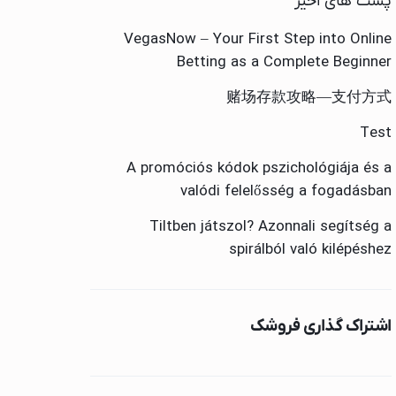
پست های اخیر
و کامیپوتر
VegasNow – Your First Step into Online
Betting as a Complete Beginner
赌场存款攻略—支付方式
بوک)
Test
A promóciós kódok pszichológiája és a
valódi felelősség a fogadásban
Tiltben játszol? Azonnali segítség a
ی
spirálból való kilépéshez
ک)
اشتراک گذاری فروشک