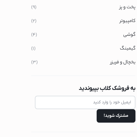
پخت و پز
(9)
ومی
کامپیوتر
(2)
گوشی
(4)
گرمایش
گیمینگ
(1)
یخچال و فریزر
(3)
پرسوساز
به فروشک کلاب بپیوندید
گل
مگ
سونیک
اشی