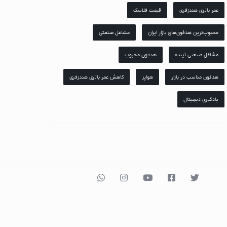
وش
عمر باتری هندزفری
قیمت فلاسک
ون
محبوب‌ترین هدفون‌های بازار ایران
مشاغل صنعتی
مشاغل صنعتی آینده
هدفون محبوب
پس
هدفون مناسب در بازار
هواپز
کاهش عمر باتری هندزفری
می
یادگیری دیجیتال
سونگ
لکترونیک
ویژن
کول