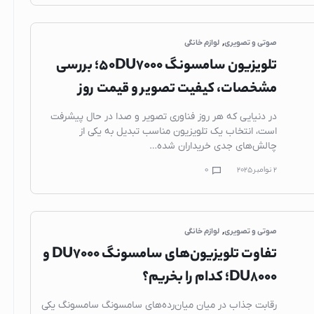
هدفون و هدست
لوازم جانبی هندزف
,
صوتی و تصویری
لوازم خانگی
ساعت هوشمند
تلویزیون سامسونگ 50DU7000؛ بررسی
اپل واچ
مشخصات، کیفیت تصویر و قیمت روز
کتری برقی
در دنیایی که هر روز فناوری تصویر و صدا در حال پیشرفت
کتری برقی گو
است، انتخاب یک تلویزیون مناسب تبدیل به یکی از
چالش‌های جدی خریداران شده…
کتری برقی کنو
2 نوامبر 2025
0
کتری برقی فیل
کتری برقی شیا
کتری برقی بو
,
صوتی و تصویری
لوازم خانگی
چای ساز
تفاوت تلویزیون‌های سامسونگ DU7000 و
چای ساز گوسون
DU8000؛ کدام را بخریم؟
چای ساز میگل
رقابت جذاب در میان میان‌رده‌های سامسونگ سامسونگ یکی
چای ساز فیلیپ