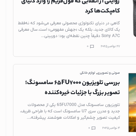
روایتی از انقلابی که فول‌فریم را وارد دنیای
گوشی شیائومی
کامپکت‌ها کرد
لوازم جانبی لپ تاپ 
لپ تاپ
گاهی در دنیای تکنولوژی محصولی معرفی می‌شود که نه‌فقط
یک کالای جدید، بلکه یک «جهش مفهومی» است.سال معرفی
لپ تاپ لنوو
Sony A7C دقیقاً چنین نقطه‌ای بود؛ دوربینی…
لپ تاپ اپل(مک 
27 نوامبر 2025
0
لپ تاپ ایسوس
لپ تاپ ایسر
لپ تاپ اچ پی
,
صوتی و تصویری
لوازم خانگی
لپ تاپ ام اس آ
بررسی تلویزیون 65FU7000 سامسونگ؛
لپ تاپ دل
تصویر بزرگ با جزئیات خیره‌کننده
کامپیوتر اپل(آی م
تلویزیون سامسونگ مدل 65FU7000 یکی از محصولات
مانیتور
جدید و مدرن سری U7 سامسونگ است که با طراحی ظریف،
کیفیت تصویر چشم‌گیر و امکانات هوشمند پیشرفته،…
هندزفری
4 نوامبر 2025
0
ایرپاد