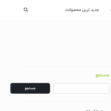
جدید ترین محصولات
درو
یکسل
جستجو
جستجو
گ