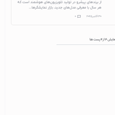
از برندهای پیشرو در تولید تلویزیون‌های هوشمند است که
چای ساز بوش
هر سال با معرفی مدل‌های جدید، بازار نمایشگرها…
محافظ، پریز، کلید 
30 اکتبر 2025
0
مایکروویو
مایکروویو پانا
مایکروویو ها
نمایش
4
از
4
پست ها
مایکروویو سا
مایکروویو ال ج
مایکروویو اسنوا
ماشین لباسشویی
ماشین لباسشو
ماشین لباسشو
ماشین لباسشوی
ماشین ظرفشویی
ماشین ظرفشو