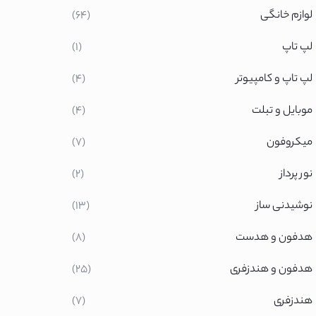
لوازم خانگی
(64)
یی بوش
ی ال جی
لپ تاپ
(1)
لپ تاپ و کامپیوتر
(4)
پس
ومی
موبایل و تبلت
(4)
میکروفون
(7)
نور پرداز
(2)
ونیک
خزر
نوشیدنی ساز
(13)
پس
هدفون و هدست
(8)
هدفون و هندزفری
(25)
وما
هندزفری
(7)
سونیک