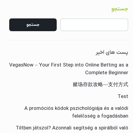
جستجو
جستجو
پست های اخیر
VegasNow – Your First Step into Online Betting as a
Complete Beginner
赌场存款攻略—支付方式
Test
A promóciós kódok pszichológiája és a valódi
felelősség a fogadásban
Tiltben játszol? Azonnali segítség a spirálból való