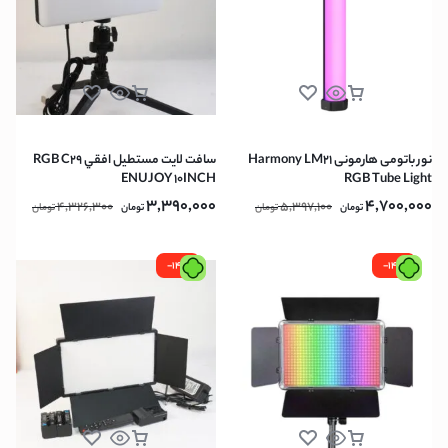
نور باتومی هارمونی Harmony LM21
سافت لايت مستطيل افقي RGB C29
ENUJOY 10INCH
RGB Tube Light
3,390,000
4,700,000
4,326,300
5,397,100
تومان
تومان
تومان
تومان
-14%
-14%