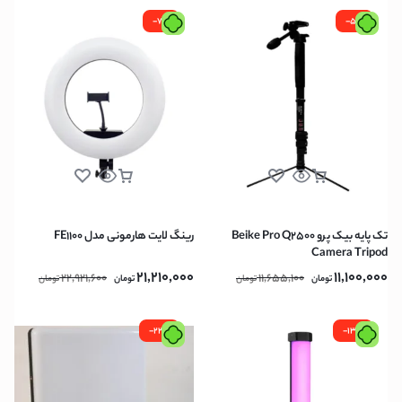
-7%
-5%
تک پایه بیک پرو Beike Pro Q2500
رینگ لایت هارمونی مدل FE1100
Camera Tripod
21,210,000
11,100,000
22,921,600
11,655,100
تومان
تومان
تومان
تومان
-22%
-13%