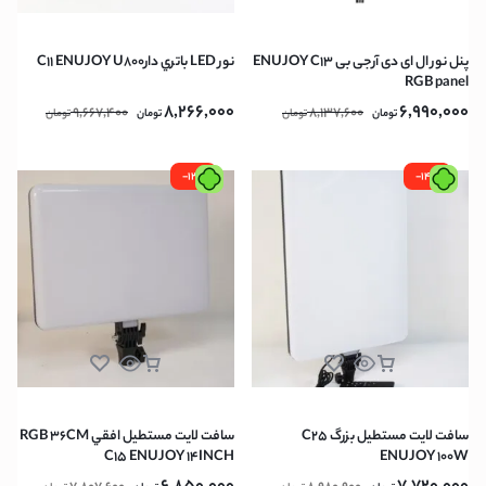
پنل نور ال ای دی آرجی بی ENUJOY C13
نور LED باتري دارC11 ENUJOY U800
RGB panel
8,266,000
6,990,000
9,667,400
8,137,600
تومان
تومان
تومان
تومان
-12%
-14%
سافت لايت مستطيل بزرگ C25
سافت لايت مستطيل افقي RGB 36CM
C15 ENUJOY 14INCH
ENUJOY 100W