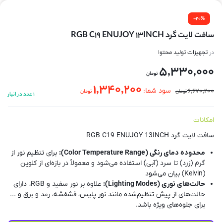
-20%
سافت لايت گرد RGB C19 ENUJOY 13INCH
در
تجهیزات تولید محتوا
5,330,000
تومان
1,340,200
6,670,200
سود شما:
تومان
تومان
1 عدد در انبار
امکانات
سافت لايت گرد RGB C19 ENUJOY 13INCH
محدوده دمای رنگی (Color Temperature Range):
برای تنظیم نور از
گرم (زرد) تا سرد (آبی) استفاده می‌شود و معمولاً در بازه‌ای از کلوین
(Kelvin) بیان می‌شود
حالت‌های نوری (Lighting Modes):
علاوه بر نور سفید و RGB، دارای
حالت‌های از پیش تنظیم‌شده مانند نور پلیس، فشفشه، رعد و برق و ...
برای جلوه‌های ویژه باشد.
منبع تغذیه (Power Source):
با برق مستقیم، باتری، یا هر دو کار