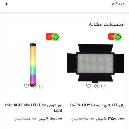
دیدگاه
محصولات مشابه
-11%
-7%
پنل LED باتري دار C10 ENUJOY U600
نور باتومی JM31 RGBColor LED Tube
Light
6,110,000
5,350,000
6,856,600
5,775,100
تومان
تومان
تومان
تومان