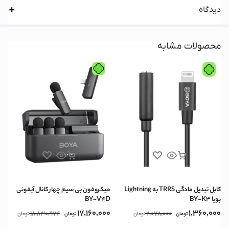
دیدگاه
محصولات مشابه
کابل تبدیل مادگی TRRS به Lightning
میکروفون بی سیم چهار کانال آیفونی
بویا BY-K3
BY-V4D
17,160,000
1,360,000
18,830,974
2,078,000
تومان
تومان
تومان
تومان