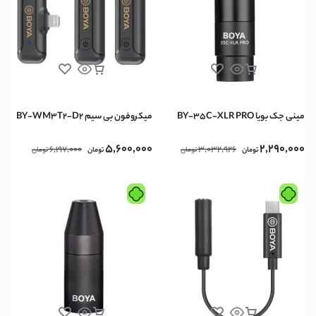
مینی جک بویا BY-35C-XLR PRO
میکروفون بی سیم BY-WM3T2-D2
5,600,000
2,290,000
6,197,000
3,032,926
تومان
تومان
تومان
تومان