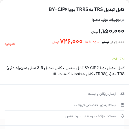
کابل تبدیل TRS به TRRS بویا BY-CIP2
در
تجهیزات تولید محتوا
1,150,000
تومان
726,000
1,876,000
سود شما:
تومان
تومان
ناموجود
امکانات
کابل تبدیل بویا BY-CIP2 کابل تبدیل • کابل تبدیل 3.5 میلی متری(مادگی)
TRS به (نر)TRRS• کابل محافظ با کیفیت بالا.
ارسال رایگان با پست
بسته بندی اختصاصی فروشک
ضمانت بازگشت وجه در صورت نقص