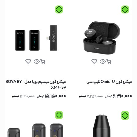
میکروفون Omic-U تایپ سی
میکروفون بیسیم بویا مدل BOYA BY-
XM6-S4
15,150,000
6,310,000
16,910,000
7,259,000
تومان
تومان
تومان
تومان