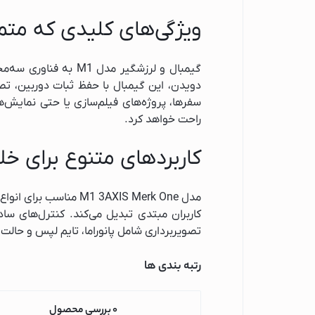
جارو برقی پاکشوما
ویژگی‌های کلیدی که متم
جارو برقی پاناسونی
جارو برقی شیائومی
گیمبال و لرزشگیر م
جارو برقی بوش
دویدن، این گیمبال با حفظ ثبات دوربین، تص
جارو برقی آ ا گ
سفرها، پروژه‌های فیلم‌سازی یا حتی نمایش‌
راحت خواهد کرد.
تهویه، سرمایش و گرم
پنکه
کاربردهای متنوع برای خل
شوفاژ برقی
بخاری برقی
مدل 1 3AXIS Merk One
اسپرسو ساز
کاربران مبتدی تبدیل می‌کند. کنترل‌های سا
تصویربرداری شامل پانوراما، تایم لپس و حالت 
لوازم جانبی اسپرسو
اسپرسوساز میگل
رتبه بندی ها
اسپرسوساز اسمگ
اسپرسو ساز گوسون
0 بررسی محصول