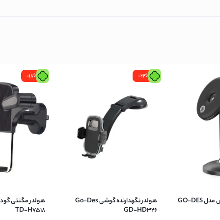
نیک
س
-18%
-22%
ونیک
ن
هولدر مگنتی گودس مدل GO-DES
هولدر نگهدارنده گوشی Go-Des
TD-H7518
GD-HD326