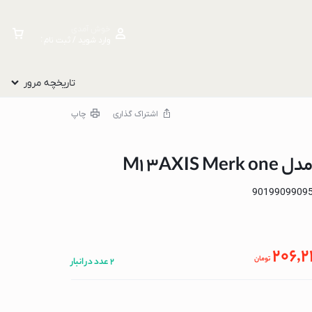
خوش آمدی
وارد شوید / ثبت نام کنید
تاریخچه مرور
اشتراک گذاری
چاپ
M1 3AXIS
9019909909
206,
تومان
2 عدد در انبار