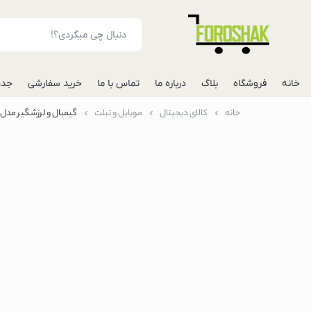
خانه
فروشگاه
بلاگ
درباره ما
تماس با ما
خرید سفارشی
جدی
خانه
کالای دیجیتال
موبایل و تبلت
گیمبال و لرزشگیر مدل M1 3AXIS Merk one
لوازم جانبی موبایل
شارژر فندکی خودرو
مونوپاد
پاوربانک
گوشی
گوشی گوگل پیکس
گوشی هواوی
گوشی موتورولا
گوشی اپل