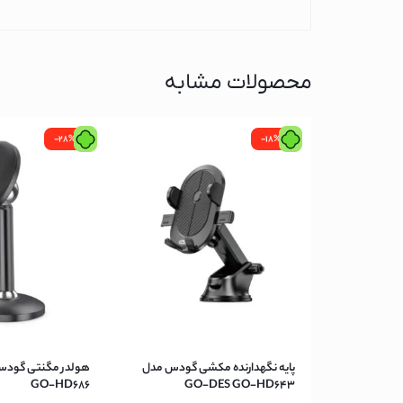
آبمیوه گیری پاناسو
آبمیوه گیری فیلیپ
آبمیوه گیری بوش
محصولات مشابه
آبمیوه گیری براون
یخچال و فریزر
-28%
-18%
تلویزیون
تلویزیون فیلیپس
تلویزیون شیائومی
تلویزیون سونی
تلویزیون سامسونگ
تلویزیون سام الکتر
تلویزیون دوو
تلویزیون ایکس ویژ
پایه نگهدارنده مکشی گودس مدل
GO-HD686
GO-DES GO-HD643
تلویزیون ایستکول