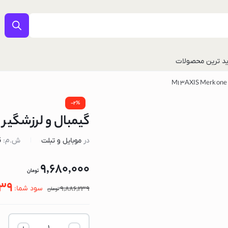
د ترین محصولات
-2%
گیمبال و لرزشگیر مدل  Merk one
در
موبایل و تبلت
ش.م:
5
9,680,000
تومان
ل
239
9,886,239
سود شما:
تومان