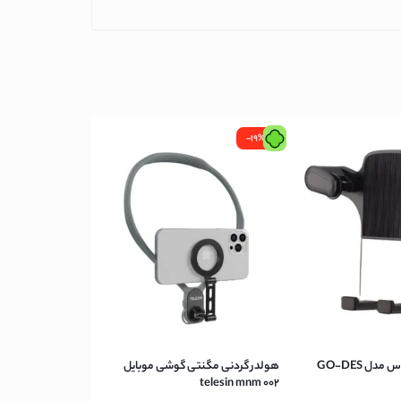
-19%
هولدر مگنتی گودس مدل GO-DES
هولدر گردنی مگنتی گوشی موبایل
telesin mnm 002