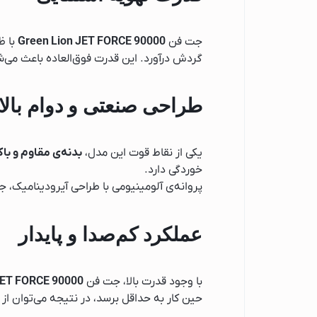
ماشین ظرفشویی
ماشین ظرفشویی 
جت فن
Green Lion JET FORCE 90000
با ظ
ماشین ظرفشویی 
گردش درآورد. این قدرت فوق‌العاده باعث می‌ش
ماشین ظرفشویی ا
قهوه ساز
طراحی صنعتی و دوام بالا
قهوه ساز فیلیپس
قهوه ساز شیائومی
یکی از نقاط قوت این مدل،
بدنه‌ی مقاوم و با
قهوه ساز بوش
خوردگی دارد.
پروانه‌ی آلومینیومی با طراحی آیرودینامیک، ج
جارو برقی
جاروبرقی گوسونیک
عملکرد کم‌صدا و پایدار
جاروبرقی پارس خزر
جاروبرقی فیلیپس
با وجود قدرت بالا، جت فن
ET FORCE 90000
جاروبرقی دوو
حین کار به حداقل برسد، در نتیجه می‌توان از
جاروبرقی اسنوا