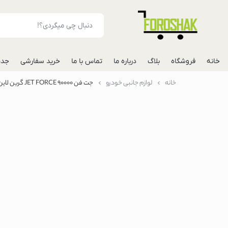
خانه
فروشگاه
بلاگ
درباره ما
تماس با ما
خرید سفارشی
جدی
خانه
لوازم جانبی خودرو
جت فن 90000 JET FORCE گرین لاین
لوازم جانبی موبایل
شارژر فندکی خودرو
مونوپاد
پاوربانک
گوشی
گوشی گوگل پیکس
گوشی هواوی
گوشی موتورولا
گوشی اپل