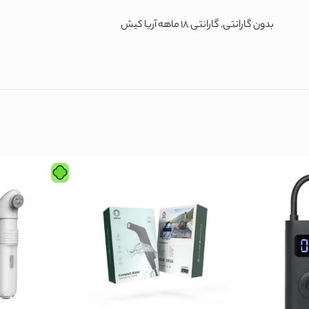
نیک
بدون گارانتی, گارانتی 18 ماهه آریا کیش
س
ونیک
ن