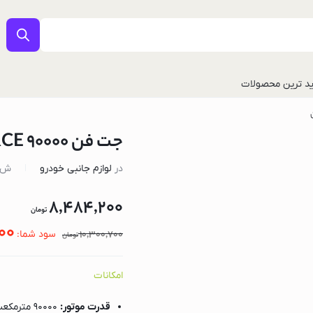
د ترین محصولات
جت فن 90000 JET FORCE گرین لاین
در
لوازم جانبی خودرو
ش.
8,484,200
تومان
500
10,300,700
سود شما:
تومان
ل
امکانات
قدرت موتور:
۹۰۰۰۰ مترمکعب بر ساعت