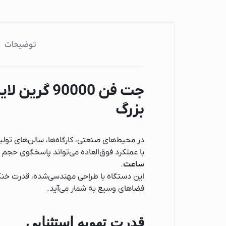
چای ساز میگل
چای ساز فیلیپس
چای ساز بوش
توضیحات
محافظ، پریز، کلید و چن
مایکروویو
مایکروویو پاناسونی
بزرگ
مایکروویو هایسنس
مایکروویو سامسون
مایکروویو ال جی
در محیط‌های صنعتی، کارگاه‌ها، سالن‌های تول
با عملکرد فوق‌العاده می‌تواند پاسخگوی حجم 
مایکروویو اسنوا
ساعت
.
ماشین لباسشویی
این دستگاه با طراحی مهندسی‌شده، قدرت خنک‌ک
ماشین لباسشویی 
فضاهای وسیع به شمار می‌آید.
ماشین لباسشویی 
ماشین لباسشویی ا
قدرت تهویه استثنایی