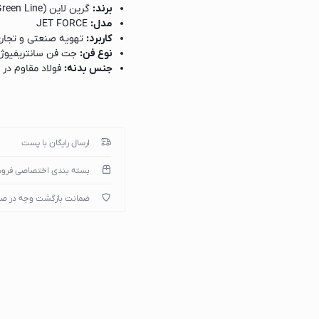
برند:
گرین لاین (Green Line)
مدل:
JET FORCE
کاربرد:
تهویه صنعتی و تجار
نوع فن:
جت فن سانتریفیوژ با
میپوتر
جنس بدنه:
فولاد مقاوم در ب
مصرف انرژی:
بهینه و کم‌م
مناسب برای:
پارکینگ‌ها، تون
موتور:
الکتروژن پرقدرت با ران
ویژگی خاص:
عملکرد کم‌صدا و
)
ارسال رایگان با پست
بسته بندی اختصاصی فرو
ضمانت بازگشت وجه در ص