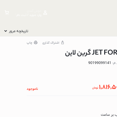
خوش آمدی
وارد شوید / ثبت نام کنید
تاریخچه مرور
اشتراک گذاری
چاپ
م:
90199099141
1,816,
تومان
ناموجود