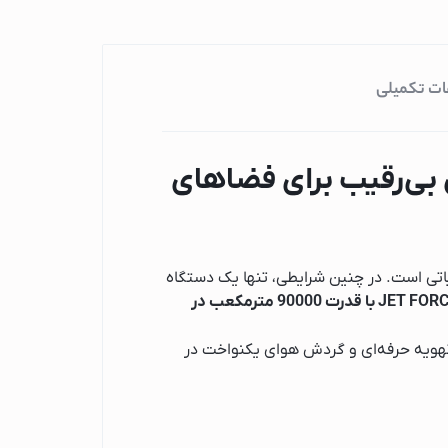
ات تکمیلی
JET ؛ قدرت خنک‌سازی بی‌رقیب برای فضاهای
حیاتی است. در چنین شرایطی، تنها یک دستگاه
جت فن صنعتی گرین لاین مدل JET FORCE با قدرت 90000 مترمکعب در
ی تهویه حرفه‌ای و گردش هوای یکنواخت در