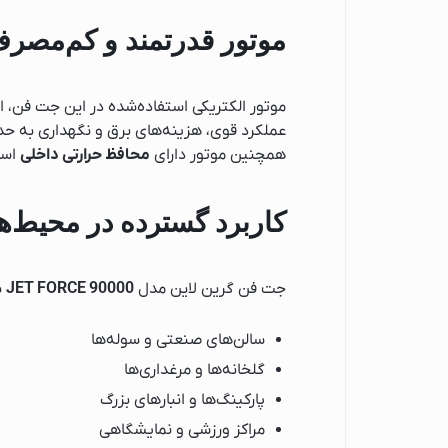
جارو برقی پاکشوما
موتور قدرتمند و کم‌مصر
جارو برقی پاناسونی
جارو برقی شیائومی
موتور الکتریکی استفاده‌شده در این جت فن، 
جارو برقی بوش
عملکرد قوی، هزینه‌های برق و نگهداری به حد
جارو برقی آ ا گ
همچنین موتور دارای
محافظ حرارتی داخلی
است
تهویه، سرمایش و گرم
پنکه
کاربرد گسترده در محیط‌
شوفاژ برقی
بخاری برقی
جت فن گرین لاین مدل
JET FORCE 90000
ب
اسپرسو ساز
لوازم جانبی اسپرسو
سالن‌های صنعتی و سوله‌ها
اسپرسوساز میگل
گلخانه‌ها و مرغداری‌ها
پارکینگ‌ها و انبارهای بزرگ
اسپرسوساز اسمگ
مراکز ورزشی و نمایشگاهی
اسپرسو ساز گوسون