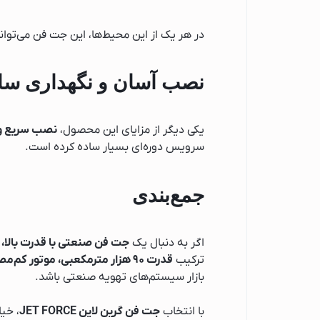
اسپرسو ساز نوا
اسپرسو ساز مباشی
در هر یک از این محیط‌ها، این جت فن می‌توان
اسپرسو ساز فیلیپس
نصب آسان و نگهداری سا
اسپرسو ساز دلونگی
اسپرسو ساز بوش
اتو
یکی دیگر از مزایای این محصول،
نصب سریع و 
سرویس دوره‌ای بسیار ساده کرده است.
اتو پاناسونیک
اتو فیلیپس
جمع‌بندی
اتو تفال
اتو بوش
آسیاب قهوه
اگر به دنبال یک
جت فن صنعتی با قدرت بالا، د
ترکیب
قدرت ۹۰ هزار مترمکعبی، موتور کم‌مصرف، بدنه مقاوم و طراحی مدرن
آبمیوه گیری
بازار سیستم‌های تهویه صنعتی باشد.
آبمیوه گیری گوسون
آبمیوه گیری کنوود
با انتخاب
جت فن گرین لاین JET FORCE
، خی