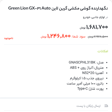
نگهدارنده گوشی مکشی گرین لاین Green Lion GX-31 Auto
در
لوازم جانبی خودرو
1,681,700
تومان
1,246,800
2,928,500
سود شما:
تومان
تومان
ناموجود
امکانات
مدل:
GNASCPHL31BK
متریال:
آلیاژ روی + ABS
آهنربا:
N52*20
نیروی جذب:
۱.۵ کیلوگرم
باتری:
۱۰۰ میلی آمپر ساعت
پورت شارژ:
Type-C
زمان شارژ:
۳۰ دقیقه
مدت زمان کار:
۱۰-۱۴ روز
ارسال رایگان با پست