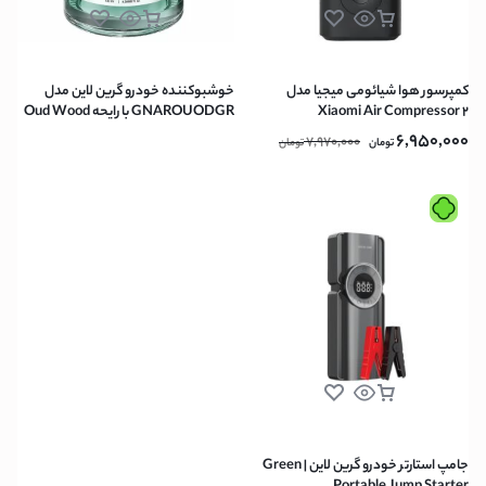
کمپرسور هوا شیائومی میجیا مدل
خوشبوکننده خودرو گرین لاین مدل
Xiaomi Air Compressor 2
GNAROUODGR با رایحه Oud Wood
MJCQB07QW
حجم 130 میلی لیتر
6,950,000
7,970,000
تومان
تومان
جامپ استارتر خودرو گرین لاین | Green