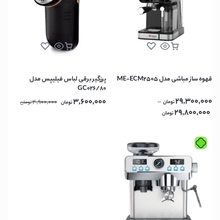
قهوه ساز مباشی مدل ME-ECM2505
پرزگیر برقی لباس فیلیپس مدل
80/GC026
29,300,000
3,600,000
4,900,000
–
تومان
تومان
تومان
29,800,000
تومان