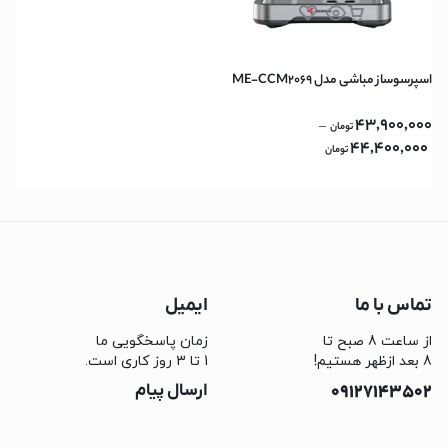
اسپرسوساز مباشی مدل ME-CCM2069
43,900,000
–
تومان
44,400,000
تومان
تماس با ما
ایمیل
از ساعت 8 صبح تا
زمان پاسخگویی ما
8 بعد ازظهر هستیم!
1 تا 3 روز کاری است.
09127143502
ارسال پیام