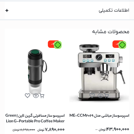
اطلاعات تکمیلی
محصولات مشابه
-9%
-2%
اسپرسوساز مباشی مدل ME-CCM2069
اسپرسو ساز مسافرتی گرین لاین | Green
Lion G-Portable Pro Coffee Maker
60ml – Black
43,900,000
7,890,000
8,698,000
–
تومان
تومان
تومان