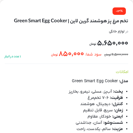
-13%
تخم مرغ پز هوشمند گرین لاین | Green Smart Egg Cooker
در
لوازم خانگی
5,650,000
تومان
850,000
6,500,000
سود شما:
تومان
تومان
1 عدد در انبار
امکانات
مدل:
Green Smart Egg Cooker
پخت:
آب‌پز، عسلی، نیمرو، بخارپز
ظرفیت:
۶–۷ تخم‌مرغ
کنترل:
دیجیتال، هوشمند
زمان:
سریع، قابل تنظیم
ایمنی:
خودکار، مقاوم
شست‌وشو:
آسان، جداشدنی
مزیت:
سالم، یکدست، راحت