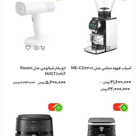
آسیاب قهوه مباشی مدل ME-CG2307
اتو بخار شیائومی مدل Xiaomi
MJGTJ02LF
21,600,000
5,200,000
6,213,000
–
تومان
تومان
تومان
22,000,000
تومان
-4%
-16%