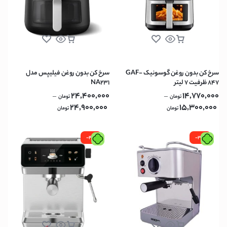
سرخ کن بدون روغن گوسونیک GAF-
سرخ کن بدون روغن فیلیپس مدل
847 ظرفیت ۷ لیتر
NA231
24,400,000
14,770,000
–
–
تومان
تومان
24,900,000
15,300,000
تومان
تومان
-4%
-3%