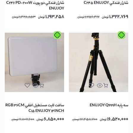
شارژر فندكي C245 ENUJOY
شارژر فندكي دو پورت C246 PD-200W
ENUJOY
1,193,258
1,322,769
1,428,853
1,756,417
تومان
تومان
تومان
تومان
سه پايه ENUJOY Q999H
سافت لايت مستطيل افقي RGB 36CM
C15 ENUJOY 14INCH
6,850,000
16,520,000
7,807,600
17,458,700
تومان
تومان
تومان
تومان