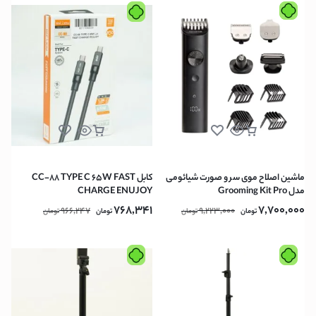
ماشین اصلاح موی سر و صورت شیائومی
كابل CC-88 TYPE C 65W FAST
مدل Grooming Kit Pro
CHARGE ENUJOY
XMGHT2KITLF
768,341
7,700,000
966,247
9,223,000
تومان
تومان
تومان
تومان