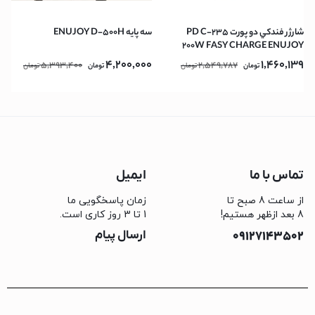
شارژر فندكي دو پورت PD C-235
سه پايه ENUJOY D-500H
200W FASY CHARGE ENUJOY
4,200,000
1,460,139
5,393,400
2,549,787
تومان
تومان
تومان
تومان
تماس با ما
ایمیل
از ساعت 8 صبح تا
زمان پاسخگویی ما
8 بعد ازظهر هستیم!
1 تا 3 روز کاری است.
09127143502
ارسال پیام