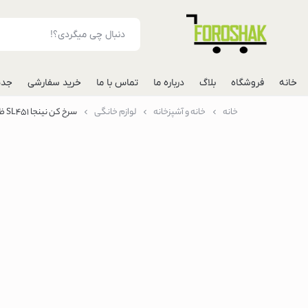
خانه
فروشگاه
بلاگ
درباره ما
تماس با ما
خرید سفارشی
جدی
خانه
خانه و آشپزخانه
لوازم خانگی
سرخ کن نینجا SL451 ظرفیت ۹.۵ لیتر بدون روغن
لوازم جانبی موبایل
شارژر فندکی خودرو
مونوپاد
پاوربانک
گوشی
گوشی گوگل پیکس
گوشی هواوی
گوشی موتورولا
گوشی اپل