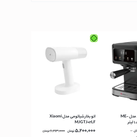
اسپرسوساز مباشی مدل ME-
اتو بخار شیائومی مدل Xiaomi
MJGTJ02LF
5,200,000
6,213,000
–
ان
تومان
تومان