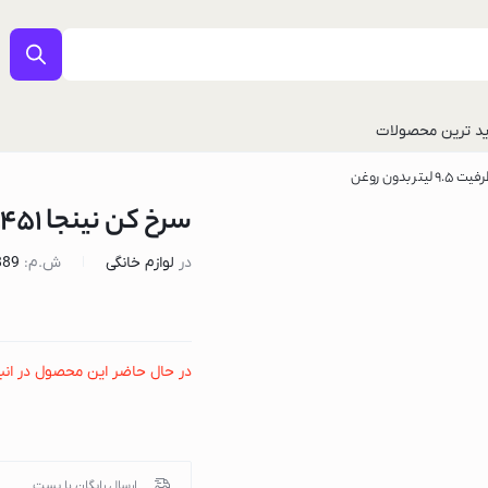
د ترین محصولات
سرخ کن نینجا SL451 ظرفیت ۹.۵ لیتر بدون روغن
در
لوازم خانگی
ش.م:
889
در حال حاضر این محصول در انب
ل
ارسال رایگان با پست