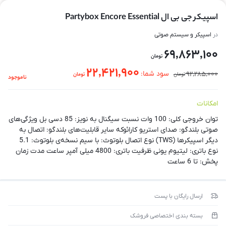
اسپیکر جی بی ال Partybox Encore Essential
در
اسپیکر و سیستم صوتی
69,863,100
تومان
22,421,900
92,285,000
سود شما:
تومان
تومان
ناموجود
امکانات
توان خروجی کلی: 100 وات نسبت سیگنال به نویز: 85 دسی بل ویژگی‌های
صوتی بلندگو: صدای استریو کارائوکه سایر قابلیت‌های بلندگو: اتصال به
دیگر اسپیکرها (TWS) نوع اتصال بلوتوث: با سیم نسخه‌ی بلوتوث: 5.1
نوع باتری: لیتیوم یونی ظرفیت باتری: 4800 میلی آمپر ساعت مدت زمان
پخش: تا 6 ساعت
ارسال رایگان با پست
بسته بندی اختصاصی فروشک