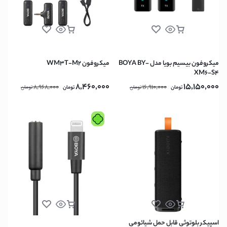
میکروفون بیسیم بویا مدل BOYA BY-
میکروفون WM3T-M2
XM6-S4
8,460,000
15,150,000
8,968,000
16,910,000
تومان
تومان
تومان
تومان
اسپیکر بلوتوثی قابل حمل شیائومی