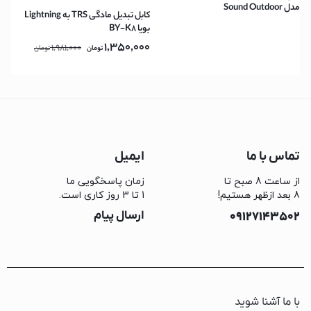
مدل Sound Outdoor
کابل تبدیل مادگی TRS به Lightning
بویا BY-K8
1,350,000
1,981,000
تومان
تومان
تماس با ما
ایمیل
از ساعت 8 صبح تا
زمان پاسخگویی ما
8 بعد ازظهر هستیم!
1 تا 3 روز کاری است.
09127143502
ارسال پیام
با ما آشنا شوید