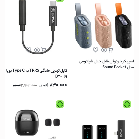
اسپیکر بلوتوثی قابل حمل شیائومی
مدل Sound Pocket
کابل تبدیل مادگی TRRS به Type C بویا
BY-K9
1,830,000
2,903,000
تومان
تومان