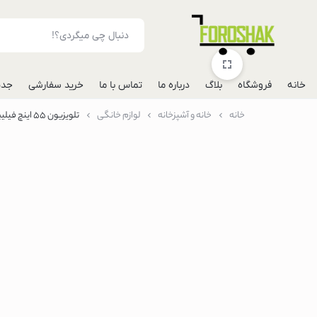
خانه
فروشگاه
بلاگ
درباره ما
تماس با ما
خرید سفارشی
جدی
خانه
خانه و آشپزخانه
لوازم خانگی
تلویزیون 55 اینچ فیلیپس مدل 55PUS8007
لوازم جانبی موبایل
شارژر فندکی خودرو
مونوپاد
پاوربانک
گوشی
گوشی گوگل پیکس
گوشی هواوی
گوشی موتورولا
گوشی اپل