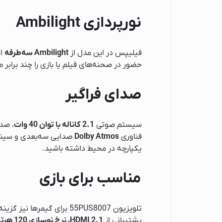
جارو برقی پاکشوما
نورپردازی Ambilight
جارو برقی پاناسونی
جارو برقی شیائومی
فیلیپس در این مدل از
Ambilight سه‌طرفه
جارو برقی بوش
حضور در صحنه‌های فیلم یا بازی را چند برابر م
جارو برقی آ ا گ
تهویه، سرمایش و گرم
صدای فراگیر
پنکه
شوفاژ برقی
سیستم صوتی
2.1 کاناله با توان 40 وات
، صدا
بخاری برقی
فناوری
Dolby Atmos
صدایی سه‌بعدی و سینمای
یکپارچه در محیط داشته باشید.
اسپرسو ساز
لوازم جانبی اسپرسو
مناسب برای بازی
اسپرسوساز میگل
اسپرسوساز اسمگ
تلویزیون 55PUS8007 برای گیمرها نیز گزینه‌ای مناسب است.
اسپرسو ساز گوسون
پشتیبانی از
HDMI 2.1، نرخ نوسازی 120 هرتز، VRR و FreeSync Premium