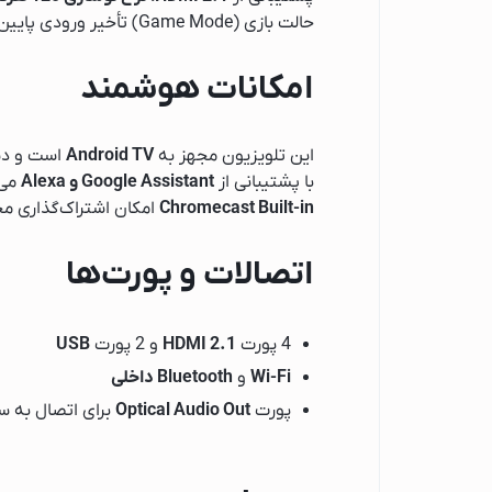
اسپرسو ساز نوا
حالت بازی (Game Mode) تأخیر ورودی پایین (Low Input Lag) را کاهش می‌دهد و تجربه‌ای دقیق در بازی‌های رقابتی ارائه می‌کند.
اسپرسو ساز مباشی
امکانات هوشمند
اسپرسو ساز فیلیپس
اسپرسو ساز دلونگی
این تلویزیون مجهز به
Android TV
است و دست
اسپرسو ساز بوش
با پشتیبانی از
Google Assistant و Alexa
می‌
اتو
Chromecast Built-in
امکان اشتراک‌گذاری مح
اتو پاناسونیک
اتو فیلیپس
اتصالات و پورت‌ها
اتو تفال
اتو بوش
4 پورت
HDMI 2.1
و 2 پورت
USB
آسیاب قهوه
Wi-Fi
و
Bluetooth داخلی
آبمیوه گیری
پورت
Optical Audio Out
برای اتصال به 
آبمیوه گیری گوسون
آبمیوه گیری کنوود