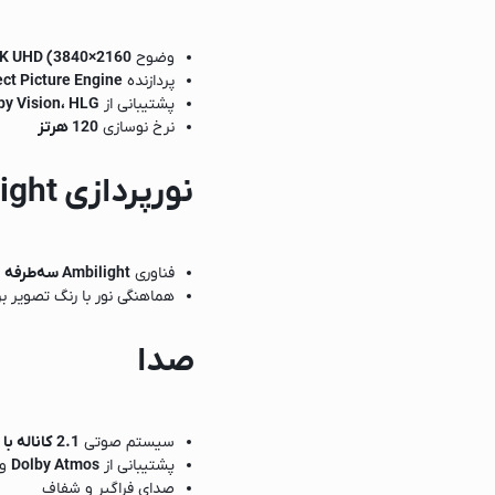
وضوح
4K UHD (3840×2160)
پردازنده
ct Picture Engine
میپوتر
پشتیبانی از
y Vision، HLG
نرخ نوسازی
120 هرتز
نورپردازی Ambilight
)
فناوری
Ambilight سه‌طرفه
هماهنگی نور با رنگ تصویر 
صدا
سیستم صوتی
2.1 کاناله با توان 40 وات
پشتیبانی از
Dolby Atmos
و
صدای فراگیر و شفاف