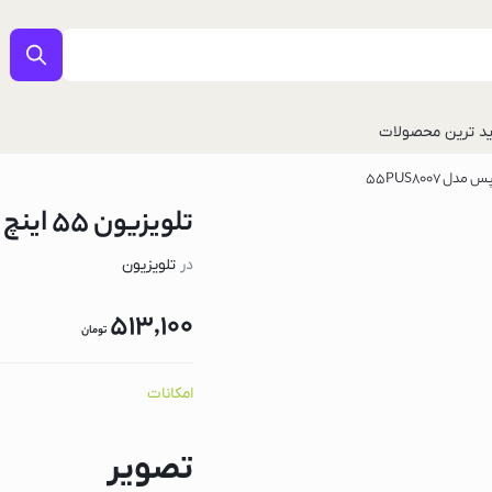
د ترین محصولات
تلویزیون 55 اینچ فیلیپس مدل 55PUS8007
در
تلویزیون
513,100
تومان
ل
امکانات
تصویر