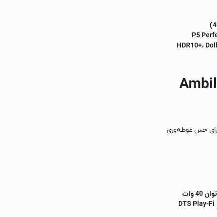
P5 Perfe
HDR10+، Dolb
برای حس غوطه‌وری
DTS Play-Fi