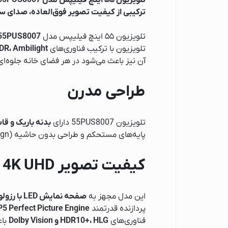
تلویزیون ۵۵ اینچ فیلیپس مدل 55PUS8007
ماشین ظرفشویی
ترکیبی از کیفیت تصویر فوق‌العاده، صدای س
ماشین ظرفشویی 
تلویزیون ۵۵ اینچ فیلیپس مدل
55PUS8007
ماشین ظرفشویی 
تلویزیون با ترکیب فناوری‌های
K UHD، HDR، Ambilight
ماشین ظرفشویی ا
آن نیز باعث می‌شود در هر فضای خانه جلوه‌ا
قهوه ساز
طراحی مدرن
قهوه ساز فیلیپس
قهوه ساز شیائومی
قهوه ساز بوش
تلویزیون 55PUS8007 دارای
بدنه باریک و قا
پایه‌های مستحکم و طراحی بدون حاشیه (Borderless Design) باعث می‌شوند تمرکز کامل بیننده روی تصویر باقی بماند و تجربه تماشای غوطه‌ورانه فراهم شود.
جارو برقی
جاروبرقی گوسونیک
کیفیت تصویر 4K UHD
جاروبرقی پارس خزر
جاروبرقی فیلیپس
این مدل مجهز به
صفحه نمایش LED با رزولوشن 4K UHD (3840×2160)
جاروبرقی دوو
پردازنده قدرتمند
P5 Perfect Picture Engine
جاروبرقی اسنوا
فناوری‌های
HDR10+، HLG و Dolby Vision
باع