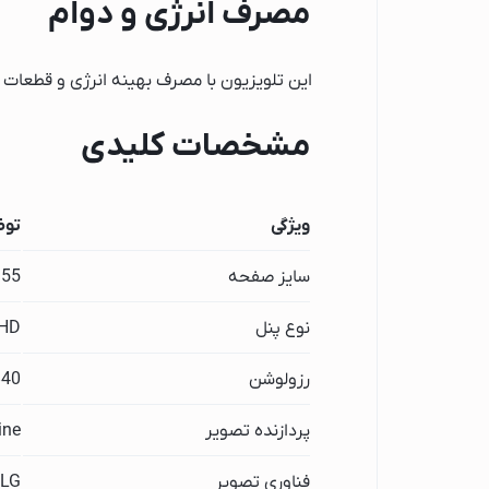
مصرف انرژی و دوام
آبمیوه گیری پاناسو
آبمیوه گیری فیلیپ
این تلویزیون با مصرف بهینه انرژی و قطعات 
آبمیوه گیری بوش
آبمیوه گیری براون
مشخصات کلیدی
یخچال و فریزر
تلویزیون
ویژگی
توض
تلویزیون فیلیپس
تلویزیون شیائومی
سایز صفحه
55 اینچ
تلویزیون سونی
نوع پنل
UHD
تلویزیون سامسونگ
تلویزیون سام الکتر
رزولوشن
3840×160
تلویزیون دوو
پردازنده تصویر
ine
تلویزیون ایکس ویژ
تلویزیون ایستکول
فناوری تصویر
HLG