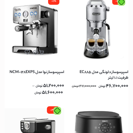
-1%
-1%
اسپرسوساز دلونگی مدل EC885
اسپرسوساز نوا مدل NCM-128EXPS
ظرفیت ۱.۱ لیتر
51,200,000
46,700,000
–
47,000,000
تومان
تومان
تومان
51,600,000
تومان
-3%