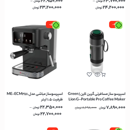
22,950,000
23,700,000
–
–
تومان
تومان
23,200,000
24,200,000
تومان
تومان
-5%
-9%
اسپرسو ساز مسافرتی گرین لاین | Green
اسپرسوساز مباشی مدل ME-ECM2118
Lion G-Portable Pro Coffee Maker
ظرفیت ۱.۵ لیتر
60ml – Black
22,350,000
7,890,000
–
8,698,000
تومان
تومان
تومان
22,700,000
تومان