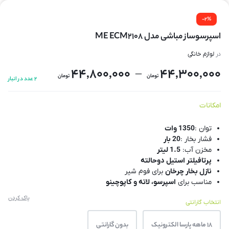
-2%
اسپرسوساز مباشی مدل ME ECM2108
در
لوازم خانگی
44,800,000
44,300,000
–
تومان
تومان
2 عدد در انبار
امکانات
توان :
1350 وات
فشار بخار :
20 بار
مخزن آب:
1.5 لیتر
پرتافیلتر استیل دوحالته
نازل بخار چرخان
برای فوم شیر
مناسب برای
اسپرسو، لاته و کاپوچینو
بدنه استیل مقاوم
و طراحی مدرن
پاک کردن
انتخاب گارانتی
گرمایش سریع و یکنواخت
سینی چکه‌گیر قابل جدا شدن
18 ماهه پارسا الکترونیک
بدون گارانتی