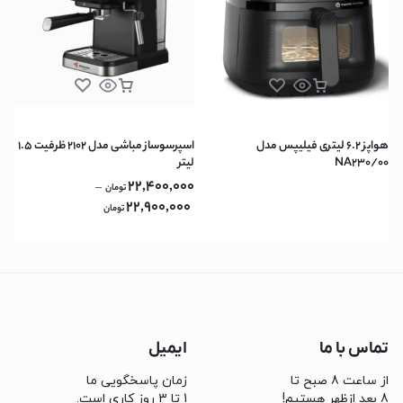
هواپز 6.2 لیتری فیلیپس مدل
اسپرسوساز مباشی مدل 2102 ظرفیت ۱.۵
NA230/00
لیتر
22,400,000
–
تومان
22,900,000
تومان
تماس با ما
ایمیل
از ساعت 8 صبح تا
زمان پاسخگویی ما
8 بعد ازظهر هستیم!
1 تا 3 روز کاری است.