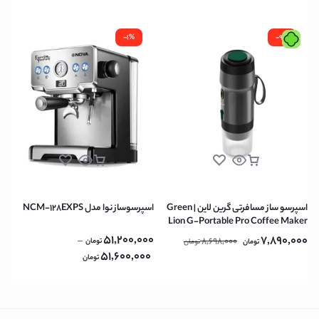
-1%
-9%
اسپرسو ساز مسافرتی گرین لاین | Green
اسپرسوساز نوا مدل NCM-128EXPS
Lion G-Portable Pro Coffee Maker
60ml – Black
51,200,000
7,890,000
–
8,698,000
تومان
تومان
تومان
51,600,000
تومان