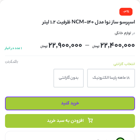
-3%
اسپرسو ساز نوا مدل NCM-140 ظرفیت ۱.۲ لیتر
در
لوازم خانگی
22,900,000
22,400,000
–
تومان
تومان
1 عدد در انبار
پاک کردن
انتخاب گارانتی
18 ماهه پارسا الکترونیک
بدون گارانتی
خرید کنید
افزودن به سبد خرید