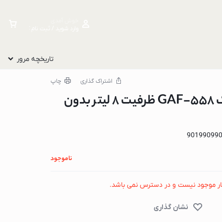
خوش آمدی
وارد شوید / ثبت نام کنید
تاریخچه مرور
اشتراک گذاری
چاپ
سرخ کن گوسونیک GAF-558 ظرفیت ۸ لیتر بدون
90199099
ناموجود
ار موجود نیست و در دسترس نمی باشد.