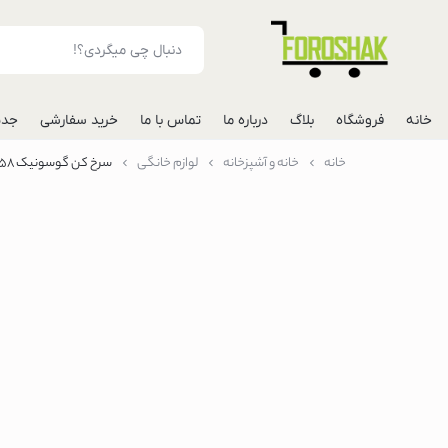
خانه
فروشگاه
بلاگ
درباره ما
تماس با ما
خرید سفارشی
جدی
خانه
خانه و آشپزخانه
لوازم خانگی
سرخ کن گوسونیک GAF-558 ظرفیت ۸ لیتر بدون روغن
لوازم جانبی موبایل
شارژر فندکی خودرو
مونوپاد
پاوربانک
گوشی
گوشی گوگل پیکس
گوشی هواوی
گوشی موتورولا
گوشی اپل