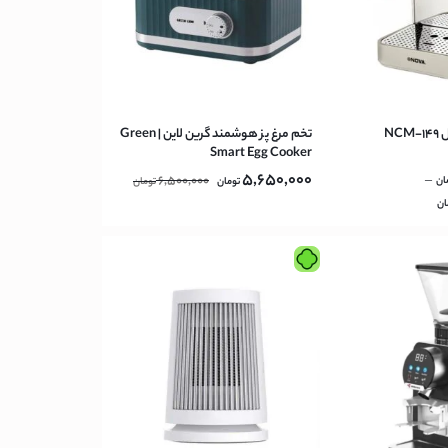
NC
تخم مرغ پز هوشمند گرین لاین | Green
Smart Egg Cooker
5,650,000
6,500,000
–
ان
تومان
تومان
ان