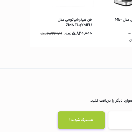
آسیاب قهوه مباشی مدل ME-
فن هیتر شیائومی مدل
ZMNFJ01YMEU
5,820,000
6,423,719
–
تومان
تومان
ن
ارد دیگر را دریافت کنید.