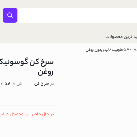
د ترین محصولات
روغن
در
سرخ کن
ش.م:
07129
ل
در حال حاضر این محصول در انب