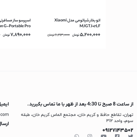
اسپرسو ساز نوا
اسپرسو ساز مباشی
اتو بخار شیائومی مدل Xiaomi
اسپرسو ساز مسافرتی 
اسپرسو ساز فیلیپس
on G-Portable Pro
MJGTJ02LF
aker 60ml – Black
7,890,000
5,200,000
اسپرسو ساز دلونگی
0
6,213,000
تومان
تومان
تومان
اسپرسو ساز بوش
اتو
اتو پاناسونیک
اتو فیلیپس
اتو تفال
اتو بوش
آسیاب قهوه
از ساعت 8 صبح تا 4:30 بعد از ظهر با ما تماس بگیرید.
ایمی
آبمیوه گیری
تهران، تقاطع حافظ و کریم خان، مجتمع الماس کریم خان، طبقه
.com
سوم، واحد 312
آبمیوه گیری گوسون
ارسال
09127143502
آبمیوه گیری کنوود