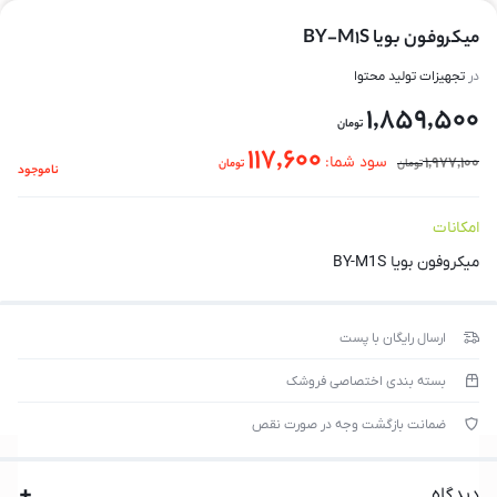
میکروفون بویا BY-M1S
در
تجهیزات تولید محتوا
1,859,500
تومان
117,600
1,977,100
سود شما:
تومان
تومان
ناموجود
امکانات
میکروفون بویا BY-M1S
ارسال رایگان با پست
بسته بندی اختصاصی فروشک
ضمانت بازگشت وجه در صورت نقص
دیدگاه