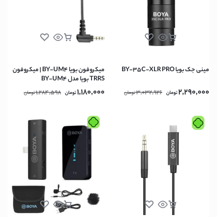
مینی جک بویا BY-35C-XLR PRO
میکروفون بویا BY-UM4 | میکروفون
TRRS بویا مدل BY-UM4
1,180,000
2,290,000
1,284,598
3,032,926
تومان
تومان
تومان
تومان