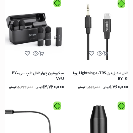
کابل تبدیل نری TRS به Lightning بویا
میکروفون چهار کانال تایپ سی BY-
V4U
BY-K1
14,720,000
1,760,000
15,724,000
2,541,000
تومان
تومان
تومان
تومان