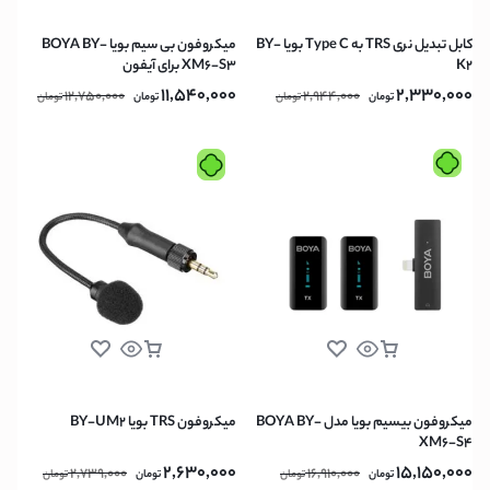
کابل تبدیل نری TRS به Type C بویا BY-
میکروفون بی سیم بویا BOYA BY-
K2
XM6-S3 برای آیفون
11,540,000
2,330,000
12,750,000
2,944,000
تومان
تومان
تومان
تومان
میکروفون بیسیم بویا مدل BOYA BY-
میکروفون TRS بویا BY-UM2
XM6-S4
2,630,000
15,150,000
2,739,000
16,910,000
تومان
تومان
تومان
تومان