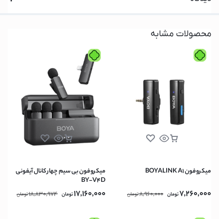
محصولات مشابه
میکروفون BOYALINK A1
میکروفون بی سیم چهار کانال آیفونی
BY-V4D
17,160,000
7,260,000
18,830,974
8,960,000
تومان
تومان
تومان
تومان