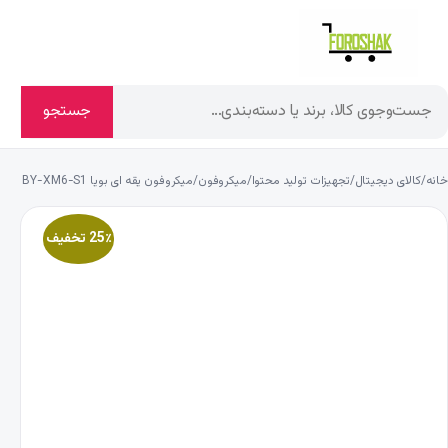
جستجو
خانه
/
کالای دیجیتال
/
تجهیزات تولید محتوا
/
میکروفون
/
میکروفون یقه ای بویا BY-XM6-S1
25٪ تخفیف