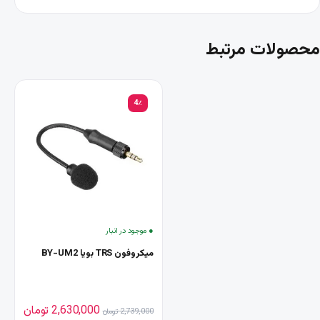
محصولات مرتبط
4٪
● موجود در انبار
میکروفون TRS بویا BY-UM2
قیمت اصلی 2,739,000 تومان بود.
قیمت فعلی ,000
2,630,000
تومان
2,739,000
تومان