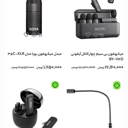
میکروفون بی سیم چهار کانال آیفونی
مبدل میکروفون بویا مدل 35C-XLR
BY-V4D
1,750,000
17,160,000
2,552,000
18,830,974
تومان
تومان
تومان
تومان