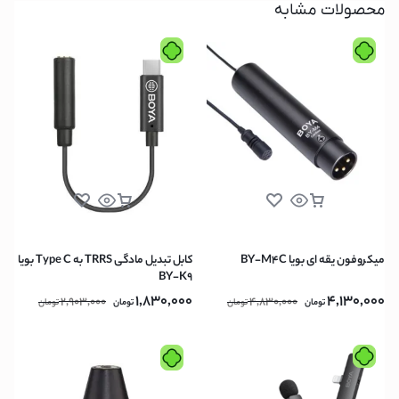
محصولات مشابه
میکروفون یقه ای بویا BY-M4C
کابل تبدیل مادگی TRRS به Type C بویا
BY-K9
1,830,000
4,130,000
2,903,000
4,830,000
تومان
تومان
تومان
تومان