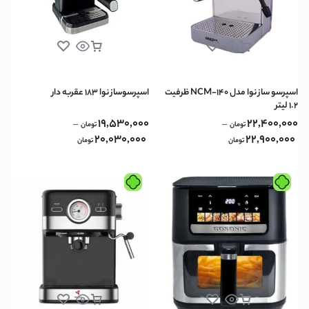
اسپرسو ساز نوا مدل NCM-140 ظرفیت
اسپرسوساز نوا 183 عقربه دار
۱.۲ لیتر
19,530,000
22,400,000
–
–
تومان
تومان
20,030,000
22,900,000
تومان
تومان