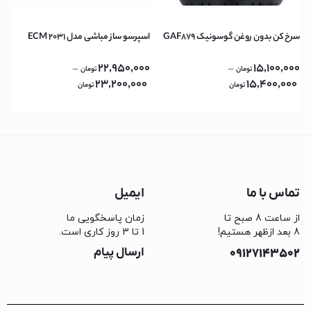
سرخ کن بدون روغن گوسونیک GAF879
اسپرسو ساز مباشی مدل ECM 2031
22,950,000
15,100,000
–
–
تومان
تومان
23,200,000
15,400,000
تومان
تومان
تماس با ما
ایمیل
از ساعت 8 صبح تا
زمان پاسخگویی ما
8 بعد ازظهر هستیم!
1 تا 3 روز کاری است.
09127143502
ارسال پیام