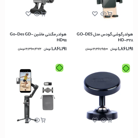
هولدر گوشی گودس مدل GO-DES
هولدر مگنتی ماشین Go-Des GD-
HD911
HD-328
1,861,191
1,861,191
2,290,472
2,261,950
تومان
تومان
تومان
تومان