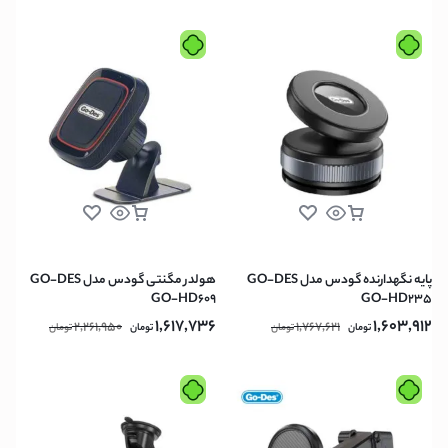
پایه نگهدارنده گودس مدل GO-DES
هولدر مگنتی گودس مدل GO-DES
GO-HD609
GO-HD235
1,617,736
1,603,912
2,261,950
1,767,621
تومان
تومان
تومان
تومان