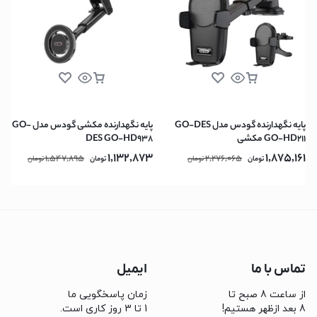
پایه نگهدارنده گودس مدل GO-DES
پایه نگهدارنده مکشی گودس مدل GO-
GO-HD211 مکشی
DES GO-HD938
1,132,873
1,875,161
1,547,895
2,276,065
تومان
تومان
تومان
تومان
تماس با ما
ایمیل
از ساعت 8 صبح تا
زمان پاسخگویی ما
8 بعد ازظهر هستیم!
1 تا 3 روز کاری است.