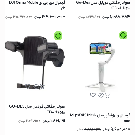
هولدر مگنتی موبایل مدل Go-Des
گیمبال دی جی ای DJI Osmo Mobile
7P
GD-HD610
34,600,000
1,088,484
35,360,000
1,431,909
تومان
تومان
تومان
تومان
هولدر مگنتی گودس مدل GO-DES
TD-H7518
گیمبال و لرزشگیر مدل M1 3AXIS Merk
1,861,191
2,261,950
one
تومان
تومان
9,680,000
9,886,239
تومان
تومان