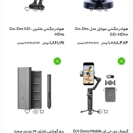
هولدر مگنتی موبایل مدل Go-Des
هولدر مگنتی ماشین Go-Des GD-
HD911
GD-HD610
1,861,191
1,088,484
2,290,472
1,431,909
تومان
تومان
تومان
تومان
گیمبال دی جی ای DJI Osmo Mobile
پیچ گوشتی شارژی 24 عددی میجیا