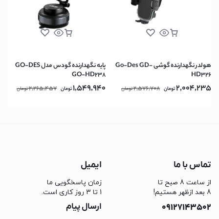
هولدر نگهدارنده گوشی Go-Des GD-
پایه نگهدارنده گودس مدل GO-DES
GO-HD238
HD326
1,549,940
2,004,235
2,265,457
2,576,708
تومان
تومان
تومان
تومان
تماس با ما
ایمیل
از ساعت 8 صبح تا
زمان پاسخگویی ما
8 بعد ازظهر هستیم!
1 تا 3 روز کاری است.
09127143502
ارسال پیام