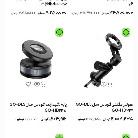
mjddlsd003qw
7P
7,250,000
34,600,000
7,450,000
35,360,000
تومان
تومان
تومان
تومان
هولدر مگنتی گودس مدل GO-DES
پایه نگهدارنده گودس مدل GO-DES
GO-HD235
GO-HD327
1,603,912
2,004,235
1,767,621
2,261,950
تومان
تومان
تومان
تومان