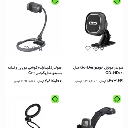
هولدر موبایل خودرو Go-Des مدل
هولدر نگهدارنده گوشی موبایل و تبلت
GD-HD681
یسیدو مدل گردنی C291
2,815,100
1,603,621
3,940,100
2,290,472
تومان
تومان
تومان
تومان