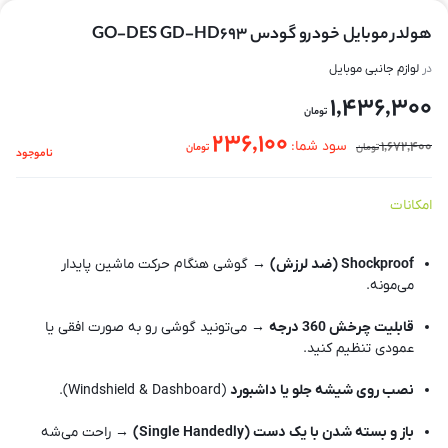
هولدر موبایل خودرو گودس GO-DES GD-HD693
در
لوازم جانبی موبایل
1,436,300
تومان
236,100
1,672,400
سود شما:
تومان
تومان
ناموجود
امکانات
Shockproof (ضد لرزش)
→ گوشی هنگام حرکت ماشین پایدار
می‌مونه.
قابلیت چرخش 360 درجه
→ می‌تونید گوشی رو به صورت افقی یا
عمودی تنظیم کنید.
نصب روی شیشه جلو یا داشبورد
(Windshield & Dashboard).
باز و بسته شدن با یک دست (Single Handedly)
→ راحت می‌شه