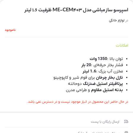
اسپرسو ساز مباشی مدل ME-CEM403 ظرفیت ۱.۶ لیتر
در
لوازم خانگی
ناموجود
امکانات
توان بالا :
1350 وات
فشار بخار حرفه‌ای :
20 بار
مخزن آب بزرگ :
1.6 لیتر
نازل بخار چرخان
برای فوم شیر و کاپوچینو
پرتافیلتر استیل ضدزنگ
دوحالته
بدنه استیل مقاوم
و طراحی مدرن
گرمایش سریع
و عصاره‌گیری یکنواخت
در حال حاضر این محصول در انبار موجود نیست و در دسترس نمی باشد.
مناسب برای
اسپرسو، لاته، کاپوچینو و موکا
سینی چکه‌گیر قابل شستشو
ارسال رایگان با پست