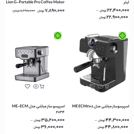
لیتر
Lion G-Portable Pro Coffee Maker
60ml – Black
22,400,000
7,890,000
8,698,000
–
تومان
تومان
تومان
22,900,000
تومان
اسپرسوساز مباشی مدل ME ECM2108
اسپرسو ساز مباشی مدل ME-ECM
2034
35,200,000
44,300,000
–
–
تومان
تومان
36,000,000
44,800,000
تومان
تومان