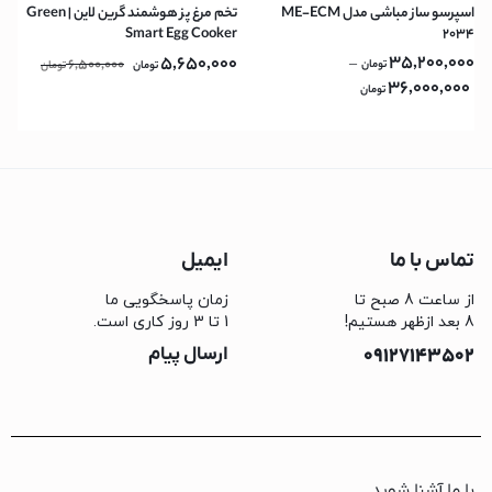
اسپرسو ساز مباشی مدل ME-ECM
تخم مرغ پز هوشمند گرین لاین | Green
Smart Egg Cooker
2034
35,200,000
5,650,000
6,500,000
–
تومان
تومان
تومان
36,000,000
تومان
تماس با ما
ایمیل
از ساعت 8 صبح تا
زمان پاسخگویی ما
8 بعد ازظهر هستیم!
1 تا 3 روز کاری است.
09127143502
ارسال پیام
با ما آشنا شوید