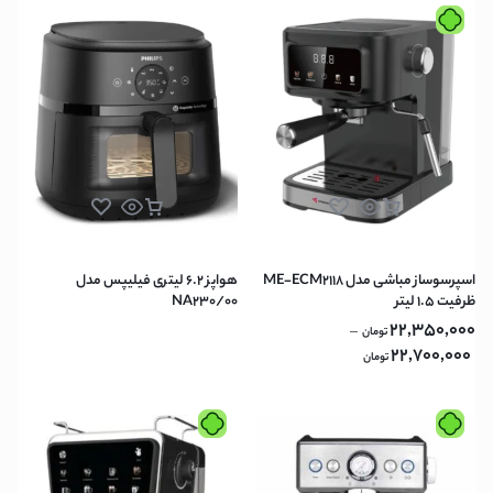
اسپرسوساز مباشی مدل ME-ECM2118
هواپز 6.2 لیتری فیلیپس مدل
ظرفیت ۱.۵ لیتر
NA230/00
22,350,000
–
تومان
22,700,000
تومان