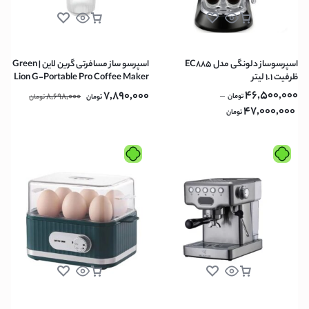
اسپرسوساز دلونگی مدل EC885
اسپرسو ساز مسافرتی گرین لاین | Green
ظرفیت ۱.۱ لیتر
Lion G-Portable Pro Coffee Maker
60ml – Black
46,500,000
7,890,000
8,698,000
–
تومان
تومان
تومان
47,000,000
تومان