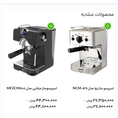
محصولات مشابه
اسپرسو ساز نوا مدل NCM-149
اسپرسوساز مباشی مدل ME ECM2108
44,300,000
27,350,000
–
–
تومان
تومان
44,800,000
27,800,000
تومان
تومان