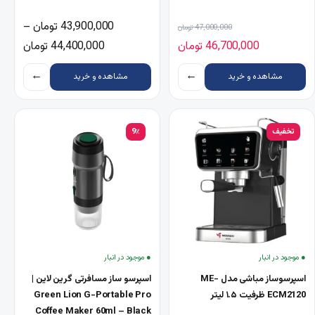
قیمت اصلی 47,000,000 تومان بود.
43,900,000
تومان
–
47,000,000
تومان
قیمت فعلی 46,700,000 تومان است.
محدوده قیمت: ,000
46,700,000
تومان
44,400,000
تومان
←
←
مشاهده و خرید
مشاهده و خرید
تخفیف
9٪
● موجود در انبار
● موجود در انبار
اسپرسوساز مباشی مدل ME-
اسپرسو ساز مسافرتی گرین لاین |
ECM2120 ظرفیت ۱.۵ لیتر
Green Lion G-Portable Pro
Coffee Maker 60ml – Black