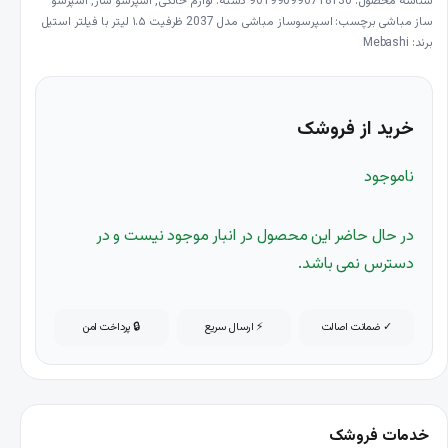
شناسه محصول:
901990990718130
دسته:
لوازم خانگی
,
اسپرسو ساز
,
اسپرسو
ساز مباشی
برچسب:
اسپرسوساز مباشی مدل 2037 ظرفیت ۱.۵ لیتر با فیلتر استیل
برند:
Mebashi
خرید از فروشک
ناموجود
در حال حاضر این محصول در انبار موجود نیست و در
دسترس نمی باشد.
✓ ضمانت اصالت
⚡ ارسال سریع
🔒 پرداخت امن
خدمات فروشک