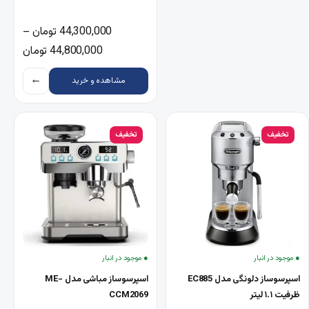
44,300,000
تومان
–
محدوده قیمت: ,000
44,800,000
تومان
←
مشاهده و خرید
تخفیف
تخفیف
● موجود در انبار
● موجود در انبار
اسپرسوساز دلونگی مدل EC885
اسپرسوساز مباشی مدل ME-
ظرفیت ۱.۱ لیتر
CCM2069