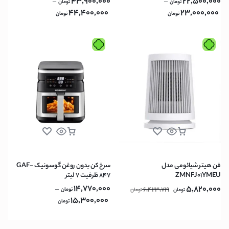
43,900,000
22,500,000
–
–
تومان
تومان
44,400,000
23,000,000
تومان
تومان
فن هیتر شیائومی مدل
سرخ کن بدون روغن گوسونیک GAF-
ZMNFJ01YMEU
847 ظرفیت ۷ لیتر
14,770,000
5,820,000
–
6,423,719
تومان
تومان
تومان
15,300,000
تومان