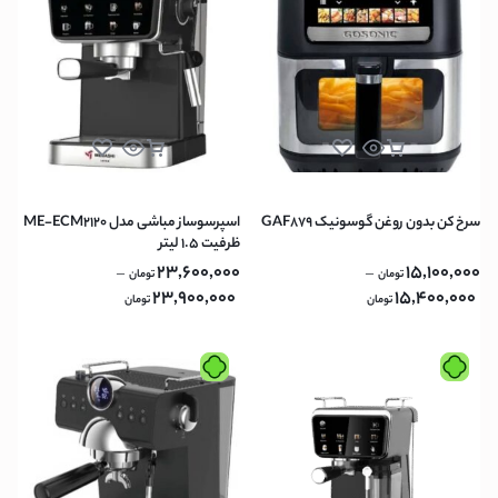
سرخ کن بدون روغن گوسونیک GAF879
اسپرسوساز مباشی مدل ME-ECM2120
ظرفیت ۱.۵ لیتر
23,600,000
15,100,000
–
–
تومان
تومان
23,900,000
15,400,000
تومان
تومان