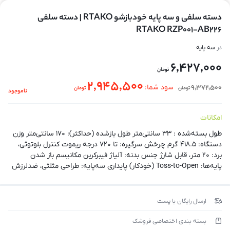
دسته سلفی و سه پایه خودبازشو RTAKO | دسته سلفی
RTAKO RZP001-AB226
در
سه پایه
6,427,000
تومان
2,945,500
9,372,500
سود شما:
تومان
تومان
ناموجود
امکانات
طول بسته‌شده : ۳۳ سانتی‌متر طول باز‌شده (حداکثر): ۱۷۰ سانتی‌متر وزن
دستگاه: ۴۱۸.۵ گرم چرخش سرگیره: تا ۷۲۰ درجه ریموت کنترل بلوتوثی،
برد: ۲۰ متر، قابل شارژ جنس بدنه: آلیاژ فیبرکربن مکانیسم باز شدن
پایه‌ها: Toss-to-Open (خودکار) پایداری سه‌پایه: طراحی مثلثی، ضدلرزش
ارسال رایگان با پست
بسته بندی اختصاصی فروشک