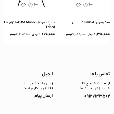
میکروفون Omic-U تایپ سی
سه پایه موبایل Enujoy T-204A Mobile
Tripod
2,070,000
6,310,000
3,307,600
7,259,000
تومان
تومان
تومان
تومان
تماس با ما
ایمیل
از ساعت 8 صبح تا
زمان پاسخگویی ما
8 بعد ازظهر هستیم!
1 تا 3 روز کاری است.
09127143502
ارسال پیام