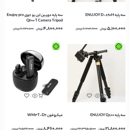
سه پايه ENUJOY D-890H
سه پایه دوربین این یو جوی Enujoy pro
Q200 T Camera Tripod
4,800,000
5,100,000
6,720,100
6,702,700
تومان
تومان
تومان
تومان
سه پايه ENUJOY Q800
میکروفون WM3T-D2
8,460,000
21,800,000
9,522,000
22,395,500
تومان
تومان
تومان
تومان