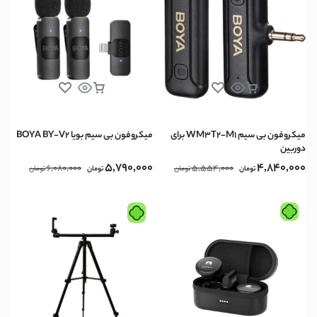
میکروفون بی سیم WM3T2-M1 برای
میکروفون بی سیم بویا BOYA BY-V2
دوربین
5,790,000
4,840,000
6,080,000
5,554,000
تومان
تومان
تومان
تومان