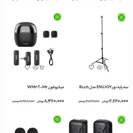
سه پایه نور ENUJOY مدل B8819
میکروفون WM3T-M2
8,460,000
2,620,000
8,968,000
2,667,100
تومان
تومان
تومان
تومان