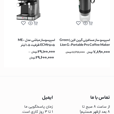
اسپرسو ساز مسافرتی گرین لاین | Green
اسپرسوساز مباشی مدل ME-
Lion G-Portable Pro Coffee Maker
ECM2505 ظرفیت ۱.۵ لیتر
60ml – Black
29,100,000
7,890,000
–
8,698,000
تومان
تومان
تومان
29,600,000
تومان
تماس با ما
ایمیل
از ساعت 8 صبح تا
زمان پاسخگویی ما
8 بعد ازظهر هستیم!
1 تا 3 روز کاری است.