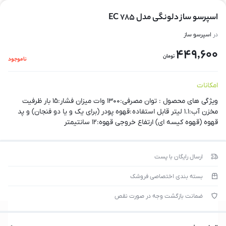
اسپرسو ساز دلونگی مدل EC 785
در
اسپرسو ساز
449,600
تومان
ناموجود
امکانات
ویژگی های محصول : توان مصرفی:۱۳۰۰ وات میزان فشار:۱۵ بار ظرفیت
مخزن آب:۱.۱ لیتر قابل استفاده :قهوه پودر (برای یک و یا دو فنجان) و پد
قهوه (قهوه کیسه ای) ارتفاع خروجی قهوه:۱۲ سانتیمتر
ارسال رایگان با پست
بسته بندی اختصاصی فروشک
ضمانت بازگشت وجه در صورت نقص