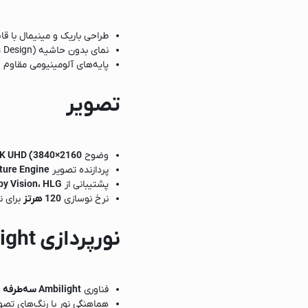
طراحی باریک و مینیمال با ق
نمای بدون حاشیه (Borderless Design)
میپوتر
پایه‌های آلومینیومی مقاوم و 
تصویر
)
وضوح
4K UHD (3840×2160)
پردازنده تصویر
cture Engine
پشتیبانی از
y Vision، HLG
نرخ نوسازی
120 هرتز
برای ن
نورپردازی Ambilight
فناوری
Ambilight سه‌طرفه
هماهنگی نور با رنگ‌های تص