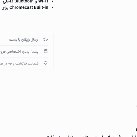
Wi-Fi
و
Bluetooth داخلی
Chromecast Built-in
برای ا
دراهی برق
ارسال رایگان با پست
بسته بندی اختصاصی فرو
ک
ضمانت بازگشت وجه در ص
گ
سامسونگ
بوش
ل جی