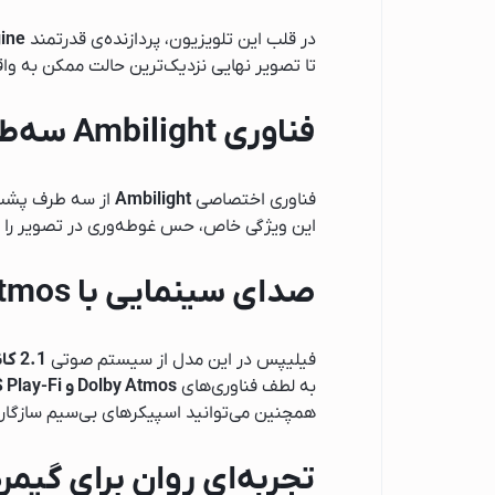
جارو برقی پاکشوما
در قلب این تلویزیون، پردازنده‌ی قدرتمند
gine
جارو برقی پاناسونی
تا تصویر نهایی نزدیک‌ترین حالت ممکن به واق
جارو برقی شیائومی
فناوری Ambilight سه‌طرفه؛ تجربه‌ای فراتر از تصویر
جارو برقی بوش
جارو برقی آ ا گ
تهویه، سرمایش و گرم
فناوری اختصاصی
Ambilight
از سه طرف پشت ت
این ویژگی خاص، حس غوطه‌وری در تصویر را افز
پنکه
شوفاژ برقی
صدای سینمایی با Dolby Atmos
بخاری برقی
اسپرسو ساز
فیلیپس در این مدل از سیستم صوتی
2.1 کاناله
لوازم جانبی اسپرسو
به لطف فناوری‌های
Dolby Atmos و DTS Play-Fi
اسپرسوساز میگل
همچنین می‌توانید اسپیکرهای بی‌سیم سازگار را از طریق Play-Fi به تلویزیون متصل کرده و صدای یکپارچه‌ای
اسپرسوساز اسمگ
تجربه‌ای روان برای گیمر
اسپرسو ساز گوسون