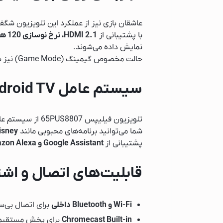
اسپرسو ساز نوا
عاشقان بازی نیز از عملکرد این تلویزیون شگف
اسپرسو ساز مباشی
با پشتیبانی از
HDMI 2.1، نرخ نوسازی 120 هرتز، VRR (Variable Refresh Rate)
اسپرسو ساز فیلیپس
نمایش داده می‌شوند.
اسپرسو ساز دلونگی
حالت مخصوص گیمینگ (Game Mode) نیز باعث کاهش تاخیر ورودی و افزایش سرعت واکنش تصویر می‌شود.
اسپرسو ساز بوش
سیستم عامل Android TV؛ دنیایی از سرگرمی
اتو
اتو پاناسونیک
تلویزیون فیلیپس 65PUS8807 از سیستم عامل
اتو فیلیپس
شما می‌توانید برنامه‌های محبوبی مانند
isney+
اتو تفال
پشتیبانی از
Google Assistant و Amazon Alexa
اتو بوش
آسیاب قهوه
قابلیت‌های اتصال و اشت
آبمیوه گیری
آبمیوه گیری گوسون
Wi-Fi و Bluetooth داخلی
برای اتصال بی‌س
آبمیوه گیری کنوود
Chromecast Built-in
برای پخش مستقیم م