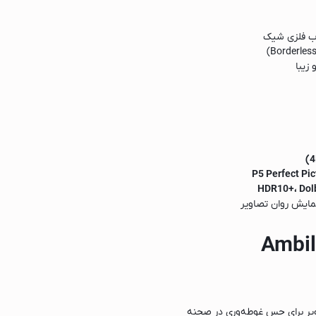
اب فلزی شیک
زیبا
P5 Perfect Pi
HDR10+، Dolb
مایش روان تصاویر
ویر برای حس غوطه‌وری در صحنه