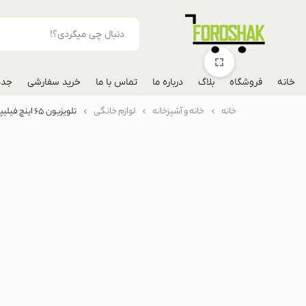
خانه
فروشگاه
بلاگ
درباره ما
تماس با ما
خرید سفارشی
جدی
خانه
خانه و آشپزخانه
لوازم خانگی
تلویزیون 65 اینچ فیلیپس مدل 65PUS8807
لوازم جانبی موبایل
شارژر فندکی خودرو
مونوپاد
پاوربانک
گوشی
گوشی گوگل پیکس
گوشی هواوی
گوشی موتورولا
گوشی اپل