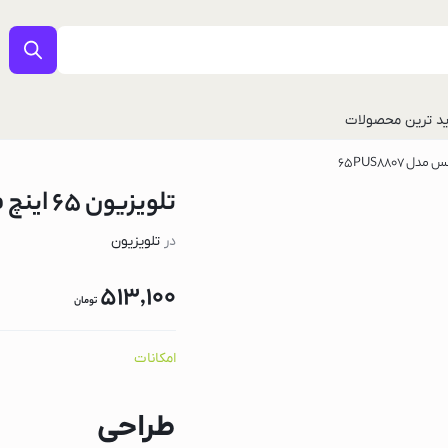
د ترین محصولات
تلویزیون 65 اینچ فیلیپس مدل 65PUS8807
در
تلویزیون
513,100
تومان
ل
امکانات
طراحی