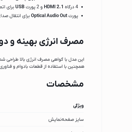
آبمیوه گیری پاناسو
4 درگاه
HDMI 2.1
و 2 پورت
USB
برای اتص
آبمیوه گیری فیلیپ
پورت
Optical Audio Out
برای انتقال صدا
آبمیوه گیری بوش
آبمیوه گیری براون
مصرف انرژی بهینه و دوام
یخچال و فریزر
تلویزیون
این مدل با گواهی مصرف انرژی بالا طراحی شده
تلویزیون فیلیپس
همچنین با استفاده از قطعات بادوام و فناو
تلویزیون شیائومی
تلویزیون سونی
مشخصات
تلویزیون سامسونگ
تلویزیون سام الکتر
ویژگی
تلویزیون دوو
تلویزیون ایکس ویژ
سایز صفحه‌نمایش
تلویزیون ایستکول