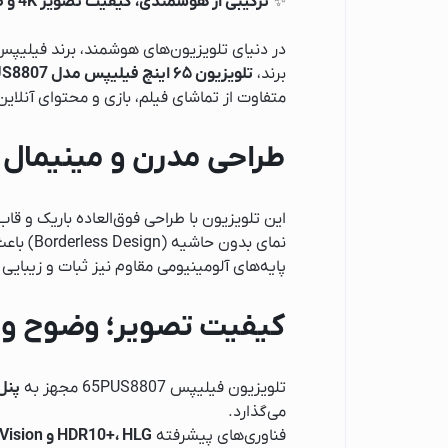
✨
ترکیبی از هوشمندی، کیفیت تصویر 4K و طراحی چشم‌نواز برای تجربه‌ای سینمایی در خانه
ماشین ظرفشویی
ماشین ظرفشویی 
در دنیای تلویزیون‌های هوشمند، برند فیلیپ
برند،
تلویزیون ۶۵ اینچ فیلیپس مدل 65PUS8807
ماشین ظرفشویی 
متفاوت از تماشای فیلم، بازی و محتوای آنلاین 
ماشین ظرفشویی ا
قهوه ساز
طراحی مدرن و مینیمال
قهوه ساز فیلیپس
قهوه ساز شیائومی
این تلویزیون با طراحی فوق‌العاده باریک و ق
قهوه ساز بوش
نمای بدون حاشیه (Borderless Design) باعث می‌شود تصویر تمام صفحه به نظر برسد و تمرکز شما کاملاً روی محتوای در حال پخش قرار گیرد.
پایه‌های آلومینیومی مقاوم نیز ثبات و زیبایی 
جارو برقی
جاروبرقی گوسونیک
کیفیت تصویر؛ وضوح و ر
جاروبرقی پارس خزر
جاروبرقی فیلیپس
تلویزیون فیلیپس 65PUS8807 مجهز به
پنل LED با رزولوشن 3840×2160
جاروبرقی دوو
می‌گذارد.
جاروبرقی اسنوا
فناوری‌های پیشرفته
HDR10+، HLG و Dolby Vision