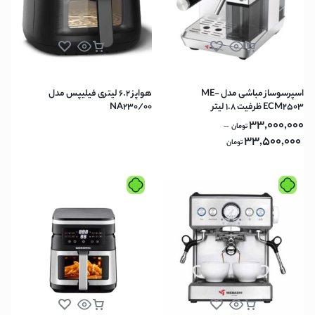
اسپرسوساز مباشی مدل ME-
هواپز 6.2 لیتری فیلیپس مدل
ECM2503 ظرفیت ۱.۸ لیتر
NA230/00
33,000,000
–
تومان
33,500,000
تومان