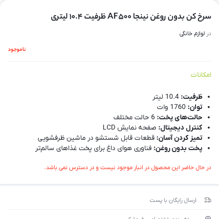
سرخ کن بدون روغن نینجا AF500 ظرفیت 10.4 لیتری
در
لوازم خانگی
ناموجود
امکانات
ظرفیت:
10.4 لیتر
توان:
1760 وات
حالت‌های پخت:
6 حالت مختلف
کنترل دیجیتال:
صفحه نمایش LCD
تمیز کردن آسان:
قطعات قابل شستشو در ماشین ظرفشویی
پخت بدون روغن:
فناوری هوای داغ برای پخت غذاهای سالم‌تر
در حال حاضر این محصول در انبار موجود نیست و در دسترس نمی باشد.
ارسال رایگان با پست