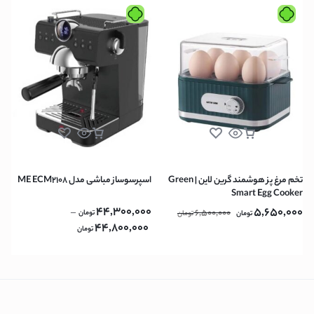
تخم مرغ پز هوشمند گرین لاین | Green
اسپرسوساز مباشی مدل ME ECM2108
Smart Egg Cooker
44,300,000
5,650,000
–
6,500,000
تومان
تومان
تومان
44,800,000
تومان