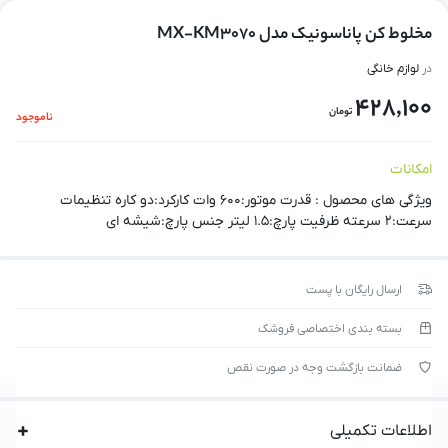
مخلوط کن پاناسونیک مدل MX-KM3070
در
لوازم خانگی
428,100
تومان
ناموجود
امکانات
ویژگی های محصول : قدرت موتور:۶۰۰ وات کارکرد:دو کاره تنظیمات
سرعت:۲ سرعته ظرفیت پارچ:۱.۵ لیتر جنس پارچ:شیشه ای
ارسال رایگان با پست
بسته بندی اختصاصی فروشک
ضمانت بازگشت وجه در صورت نقص
اطلاعات تکمیلی