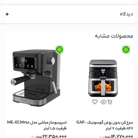
دیدگاه
محصولات مشابه
سرخ کن بدون روغن گوسونیک GAF-
اسپرسوساز مباشی مدل ME-ECM2118
847 ظرفیت ۷ لیتر
ظرفیت ۱.۵ لیتر
22,350,000
14,770,000
–
–
تومان
تومان