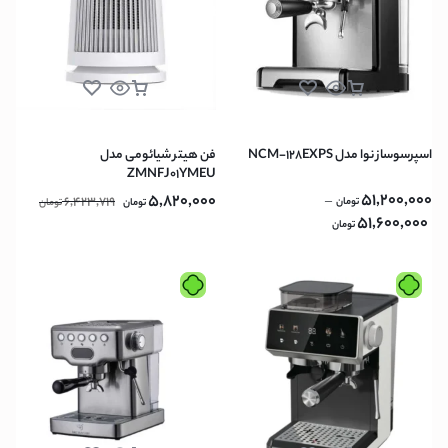
اسپرسوساز نوا مدل NCM-128EXPS
فن هیتر شیائومی مدل
ZMNFJ01YMEU
51,200,000
5,820,000
6,423,719
–
تومان
تومان
تومان
51,600,000
تومان